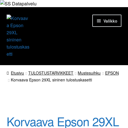
Siirry
Siirry
Valikko
navigointiin
sisältöön
Etusivu
Etusivu
TULOSTUSTARVIKKEET
Mustesuihku
EPSON
Korvaava Epson 29XL sininen tulostuskasetti
Tuotteet
Ajankohtaista
Palvelut
Korvaava Epson 29XL
Yrityksestä