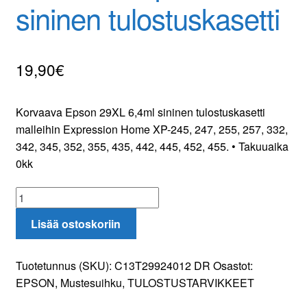
sininen tulostuskasetti
Yhteydenotto
19,90
€
Oma tili
Tilaa uutiskirje
Korvaava Epson 29XL 6,4ml sininen tulostuskasetti
malleihin Expression Home XP-245, 247, 255, 257, 332,
342, 345, 352, 355, 435, 442, 445, 452, 455. • Takuuaika
0kk
Korvaava
Epson
Lisää ostoskoriin
29XL
sininen
tulostuskasetti
Tuotetunnus (SKU):
C13T29924012 DR
Osastot:
määrä
EPSON
,
Mustesuihku
,
TULOSTUSTARVIKKEET