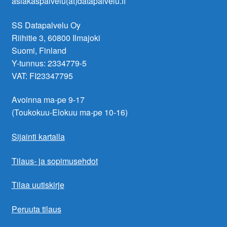
asiakaspalvelu(at)datapalvelu.fi
SS Datapalvelu Oy
Riihitie 3, 60800 Ilmajoki
Suomi, Finland
Y-tunnus: 2334779-5
VAT: FI23347795
Avoinna ma-pe 9-17
(Toukokuu-Elokuu ma-pe 10-16)
Sijainti kartalla
Tilaus- ja sopimusehdot
Tilaa uutiskirje
Peruuta tilaus