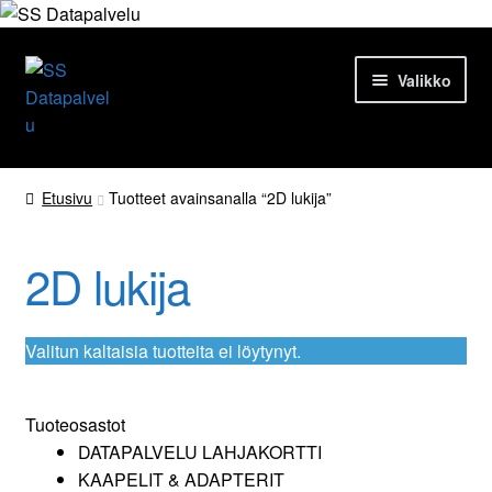
Siirry
Siirry
Valikko
navigointiin
sisältöön
Etusivu
Etusivu
Tuotteet avainsanalla “2D lukija”
Tuotteet
2D lukija
Ajankohtaista
Palvelut
Valitun kaltaisia tuotteita ei löytynyt.
Yrityksestä
Tuoteosastot
DATAPALVELU LAHJAKORTTI
Yhteydenotto
KAAPELIT & ADAPTERIT