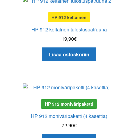
Oma tili
HP 912 keltainen
HP 912 keltainen tulostuspatruuna
Tilaa uutiskirje
19,90
€
Lisää ostoskoriin
HP 912 moniväripaketti
HP 912 moniväripaketti (4 kasettia)
72,90
€