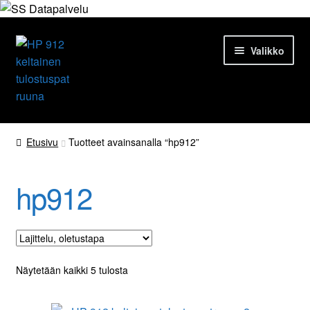
Siirry
Siirry
Valikko
navigointiin
sisältöön
Etusivu
Etusivu
Tuotteet avainsanalla “hp912”
Tuotteet
hp912
Ajankohtaista
Palvelut
Yrityksestä
Näytetään kaikki 5 tulosta
Yhteydenotto