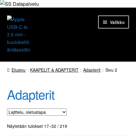
Siirry
Siirry
Valikko
navigointiin
sisältöön
Etusivu
Etusivu
KAAPELIT & ADAPTERIT
Adapterit
Sivu 2
Tuotteet
Adapterit
Ajankohtaista
Palvelut
Yrityksestä
Näytetään tulokset 17–32 / 219