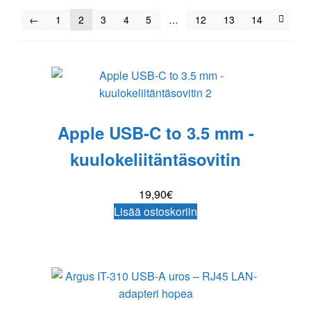
Yhteydenotto
←
1
2
3
4
5
…
12
13
14
Oma tili
Tilaa uutiskirje
Apple USB-C to 3.5 mm -
kuulokeliitäntäsovitin
19,90
€
Lisää ostoskoriin