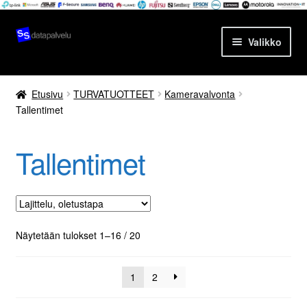
Siirry
Siirry
Valikko
navigointiin
sisältöön
Etusivu
Etusivu
TURVATUOTTEET
Kameravalvonta
Tallentimet
Tuotteet
Ajankohtaista
Tallentimet
Palvelut
Yrityksestä
Näytetään tulokset 1–16 / 20
Yhteydenotto
1
2
Oma tili