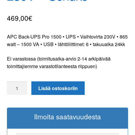
469,00
€
APC Back-UPS Pro 1500 • UPS • Vaihtovirta 230V • 865
watt – 1500 VA • USB • lähtöliittimet: 6 • takuuaika 24kk
Ei varastossa (toimitusaika-arvio 2-14 arkipäivää
toimittajiemme varastotilanteesta riippuen)
APC
Lisää ostoskoriin
Power-
Saving
Back-
Ilmoita saatavuudesta
UPS
Pro
1500