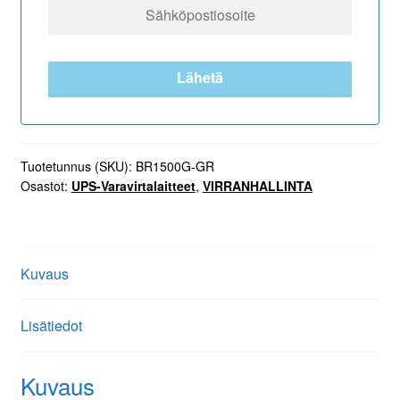
-
230V
-
Schuko
Lähetä
määrä
Tuotetunnus (SKU):
BR1500G-GR
Osastot:
UPS-Varavirtalaitteet
,
VIRRANHALLINTA
Kuvaus
Lisätiedot
Kuvaus