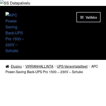
Siirry
Siirry
Valikko
navigointiin
sisältöön
Etusivu
Etusivu
VIRRANHALLINTA
UPS-Varavirtalaitteet
APC
Power-Saving Back-UPS Pro 1500 – 230V – Schuko
Tuotteet
Ajankohtaista
Palvelut