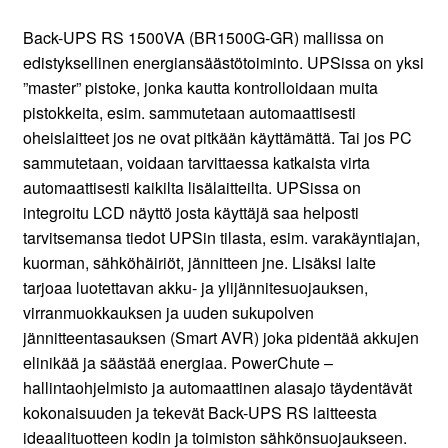
Back-UPS RS 1500VA (BR1500G-GR) mallissa on
edistyksellinen energiansäästötoiminto. UPSissa on yksi
”master” pistoke, jonka kautta kontrolloidaan muita
pistokkeita, esim. sammutetaan automaattisesti
oheislaitteet jos ne ovat pitkään käyttämättä. Tai jos PC
sammutetaan, voidaan tarvittaessa katkaista virta
automaattisesti kaikilta lisälaitteilta. UPSissa on
integroitu LCD näyttö josta käyttäjä saa helposti
tarvitsemansa tiedot UPSin tilasta, esim. varakäyntiajan,
kuorman, sähköhäiriöt, jännitteen jne. Lisäksi laite
tarjoaa luotettavan akku- ja ylijännitesuojauksen,
virranmuokkauksen ja uuden sukupolven
jännitteentasauksen (Smart AVR) joka pidentää akkujen
elinikää ja säästää energiaa. PowerChute –
hallintaohjelmisto ja automaattinen alasajo täydentävät
kokonaisuuden ja tekevät Back-UPS RS laitteesta
ideaalituotteen kodin ja toimiston sähkönsuojaukseen.