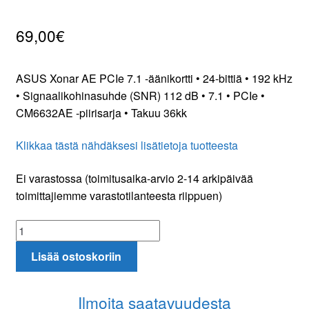
69,00
€
Oma tili
Tilaa uutiskirje
ASUS Xonar AE PCIe 7.1 -äänikortti • 24-bittiä • 192 kHz
• Signaalikohinasuhde (SNR) 112 dB • 7.1 • PCIe •
CM6632AE -piirisarja • Takuu 36kk
Klikkaa tästä nähdäksesi lisätietoja tuotteesta
Ei varastossa (toimitusaika-arvio 2-14 arkipäivää
toimittajiemme varastotilanteesta riippuen)
ASUS
Xonar
Lisää ostoskoriin
AE
PCIe
7.1
Ilmoita saatavuudesta