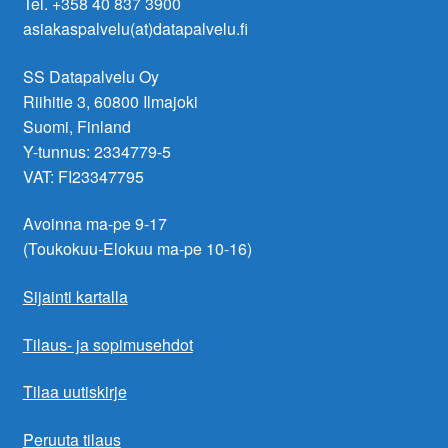
Tel. +358 40 837 3900
asiakaspalvelu(at)datapalvelu.fi
SS Datapalvelu Oy
Riihitie 3, 60800 Ilmajoki
Suomi, Finland
Y-tunnus: 2334779-5
VAT: FI23347795
Avoinna ma-pe 9-17
(Toukokuu-Elokuu ma-pe 10-16)
Sijainti kartalla
Tilaus- ja sopimusehdot
Tilaa uutiskirje
Peruuta tilaus