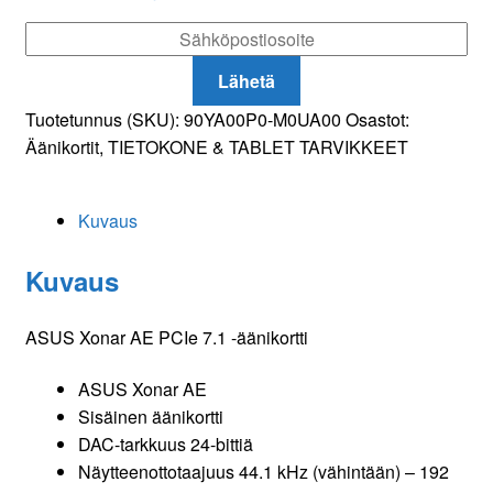
-äänikortti
määrä
Lähetä
Tuotetunnus (SKU):
90YA00P0-M0UA00
Osastot:
Äänikortit
,
TIETOKONE & TABLET TARVIKKEET
Kuvaus
Kuvaus
ASUS Xonar AE PCIe 7.1 -äänikortti
ASUS Xonar AE
Sisäinen äänikortti
DAC-tarkkuus 24-bittiä
Näytteenottotaajuus 44.1 kHz (vähintään) – 192