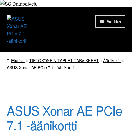
Siirry
Siirry
Valikko
navigointiin
sisältöön
Etusivu
Etusivu
TIETOKONE & TABLET TARVIKKEET
Äänikortit
ASUS Xonar AE PCIe 7.1 -äänikortti
Tuotteet
Ajankohtaista
Palvelut
ASUS Xonar AE PCIe
Yrityksestä
7.1 -äänikortti
Yhteydenotto