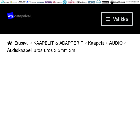
Siirry
Siirry
Valikko
navigointiin
sisältöön
Etusivu
Etusivu
KAAPELIT & ADAPTERIT
Kaapelit
AUDIO
Audiokaapeli uros-uros 3,5mm 3m
Tuotteet
Ajankohtaista
Palvelut
Yrityksestä
Yhteydenotto
Oma tili