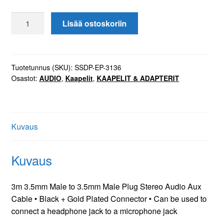
Audiokaapeli
Lisää ostoskoriin
uros-
uros
3,5mm
3m
Tuotetunnus (SKU):
SSDP-EP-3136
Osastot:
AUDIO
,
Kaapelit
,
KAAPELIT & ADAPTERIT
määrä
Kuvaus
Kuvaus
3m 3.5mm Male to 3.5mm Male Plug Stereo Audio Aux
Cable • Black + Gold Plated Connector • Can be used to
connect a headphone jack to a microphone jack