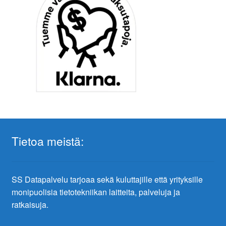
Tietoa meistä:
SS Datapalvelu tarjoaa sekä kuluttajille että yrityksille
monipuolisia tietotekniikan laitteita, palveluja ja
ratkaisuja.