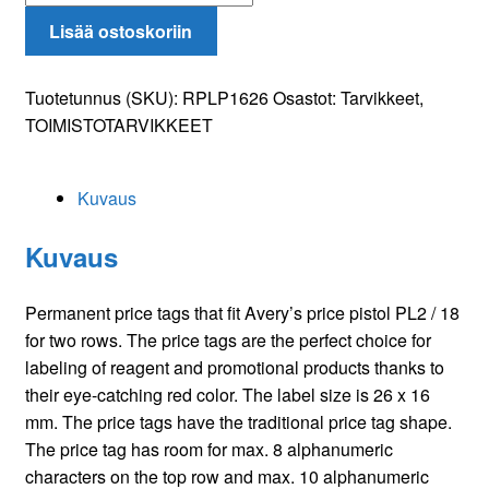
hintaetikettirulla
Lisää ostoskoriin
26*16mm
pysyvällä
liimalla
Tuotetunnus (SKU):
RPLP1626
Osastot:
Tarvikkeet
,
pun
TOIMISTOTARVIKKEET
määrä
Kuvaus
Kuvaus
Permanent price tags that fit Avery’s price pistol PL2 / 18
for two rows. The price tags are the perfect choice for
labeling of reagent and promotional products thanks to
their eye-catching red color. The label size is 26 x 16
mm. The price tags have the traditional price tag shape.
The price tag has room for max. 8 alphanumeric
characters on the top row and max. 10 alphanumeric