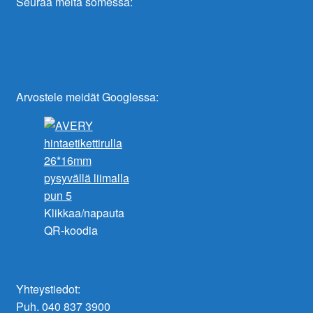
Seuraa meitä somessa:
Arvostele meidät Googlessa:
Klikkaa/napauta
QR-koodia
Yhteystiedot:
Puh. 040 837 3900