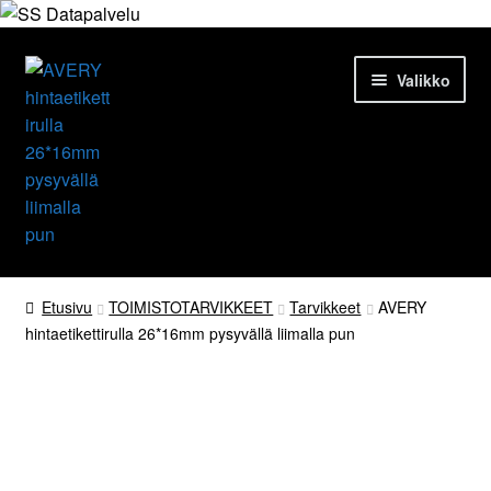
Siirry
Siirry
Valikko
navigointiin
sisältöön
Etusivu
Etusivu
TOIMISTOTARVIKKEET
Tarvikkeet
AVERY
hintaetikettirulla 26*16mm pysyvällä liimalla pun
Tuotteet
Ajankohtaista
Palvelut