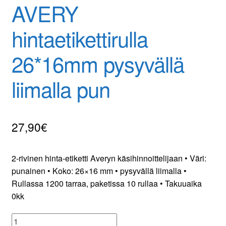
AVERY
Yrityksestä
hintaetikettirulla
Yhteydenotto
26*16mm pysyvällä
Oma tili
liimalla pun
Tilaa uutiskirje
27,90
€
2-rivinen hinta-etiketti Averyn käsihinnoittelijaan • Väri:
punainen • Koko: 26×16 mm • pysyvällä liimalla •
Rullassa 1200 tarraa, paketissa 10 rullaa • Takuuaika
0kk
AVERY