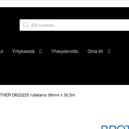
Products
search
ut
Yrityksestä
Yhteydenotto
Oma tili
THER DK22225 rullatarra 38mm x 30,5m