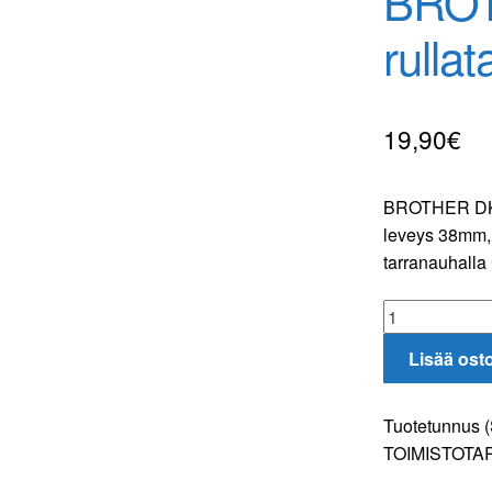
BRO
rulla
19,90
€
BROTHER DK22
leveys 38mm, 
tarranauhalla
BROTHER
DK22225
Lisää ost
rullatarra
38mm
x
Tuotetunnus 
30,5m
TOIMISTOTA
määrä