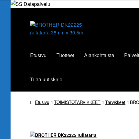
Siirry
Siirry
navigointiin
sisältöön
Etusivu
Tuotteet
Ajankohtaista
Palvel
Tilaa uutiskirje
Etusivu
TOIMISTOTARVIKKEET
Tarvikkeet
BRO