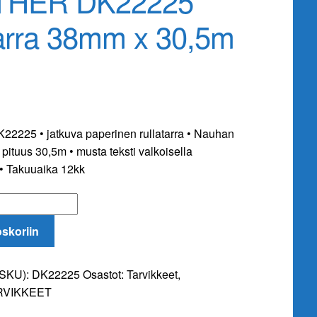
THER DK22225
tarra 38mm x 30,5m
225 • jatkuva paperinen rullatarra • Nauhan
pituus 30,5m • musta teksti valkoisella
 • Takuuaika 12kk
oskoriin
(SKU):
DK22225
Osastot:
Tarvikkeet
,
RVIKKEET