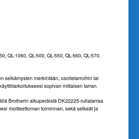
0, QL-1060, QL-500, QL-550, QL-560, QL-570,
n selkämysten merkintään, osoitetarroihin tai
käyttötarkoitukseesi sopivan mittaisen tarran.
ällä Brotherin alkuperäistä DK22225-rullatarraa.
imesi moitteettoman toiminnan, sekä selkeät ja