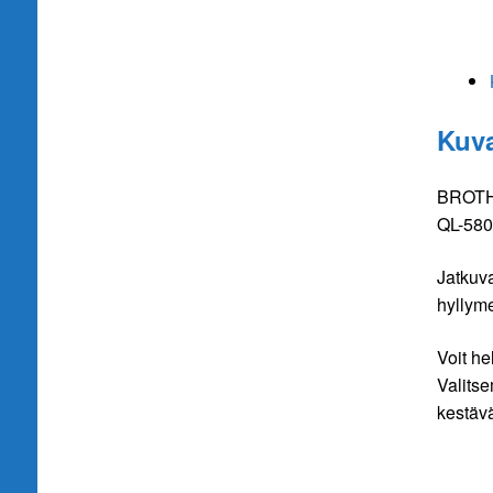
Kuv
BROTHE
QL-580
Jatkuva
hyllyme
Voit he
Valitse
kestävä