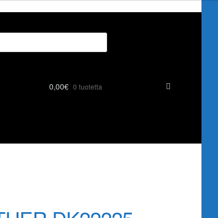
0,00
€
0 tuotetta