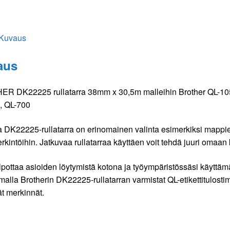
Kuvaus
aus
R DK22225 rullatarra 38mm x 30,5m malleihin Brother QL-105
, QL-700
 DK22225-rullatarra on erinomainen valinta esimerkiksi mappie
rkintöihin. Jatkuvaa rullatarraa käyttäen voit tehdä juuri omaan 
lpottaa asioiden löytymistä kotona ja työympäristössäsi käyttäm
malla Brotherin DK22225-rullatarran varmistat QL-etikettitulost
t merkinnät.