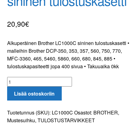
sininen tulostuskasetti
Yhteydenotto
20,90
€
Oma tili
Tilaa uutiskirje
Alkuperäinen Brother LC1000C sininen tulostuskasetti •
malleihin Brother DCP-350, 353, 357, 560, 750, 770,
MFC-3360, 465, 5460, 5860, 660, 680, 845, 885 •
tulostuskapasiteetti jopa 400 sivua • Takuuaika 0kk
Brother
LC1000C
Lisää ostoskoriin
sininen
tulostuskasetti
määrä
Tuotetunnus (SKU):
LC1000C
Osastot:
BROTHER
,
Mustesuihku
,
TULOSTUSTARVIKKEET