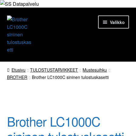
Siirry
Siirry
Valikko
navigointiin
sisältöön
Etusivu
Etusivu
TULOSTUSTARVIKKEET
Mustesuihku
BROTHER
Brother LC1000C sininen tulostuskasetti
Tuotteet
Ajankohtaista
Palvelut
Brother LC1000C
Yrityksestä