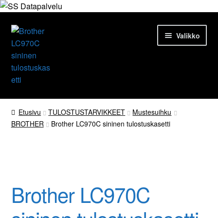
Siirry
Siirry
Valikko
navigointiin
sisältöön
Etusivu
Etusivu
TULOSTUSTARVIKKEET
Mustesuihku
BROTHER
Brother LC970C sininen tulostuskasetti
Tuotteet
Ajankohtaista
Palvelut
Brother LC970C
Yrityksestä