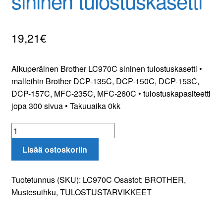
sininen tulostuskasetti
Yhteydenotto
19,21
€
Oma tili
Tilaa uutiskirje
Alkuperäinen Brother LC970C sininen tulostuskasetti •
malleihin Brother DCP-135C, DCP-150C, DCP-153C,
DCP-157C, MFC-235C, MFC-260C • tulostuskapasiteetti
jopa 300 sivua • Takuuaika 0kk
Brother
LC970C
Lisää ostoskoriin
sininen
tulostuskasetti
määrä
Tuotetunnus (SKU):
LC970C
Osastot:
BROTHER
,
Mustesuihku
,
TULOSTUSTARVIKKEET