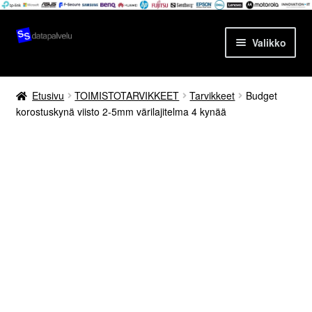
Siirry
Siirry
Valikko
navigointiin
sisältöön
Etusivu
Etusivu
TOIMISTOTARVIKKEET
Tarvikkeet
Budget
korostuskynä viisto 2-5mm värilajitelma 4 kynää
Tuotteet
Ajankohtaista
Palvelut
Yrityksestä
Yhteydenotto
Oma tili