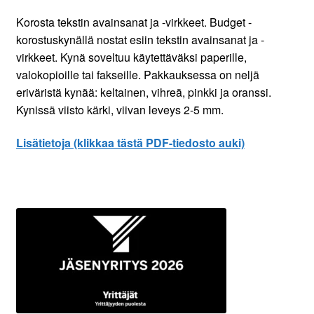
Korosta tekstin avainsanat ja -virkkeet. Budget -
korostuskynällä nostat esiin tekstin avainsanat ja -
virkkeet. Kynä soveltuu käytettäväksi paperille,
valokopioille tai fakseille. Pakkauksessa on neljä
eriväristä kynää: keltainen, vihreä, pinkki ja oranssi.
Kynissä viisto kärki, viivan leveys 2-5 mm.
Lisätietoja (klikkaa tästä PDF-tiedosto auki)