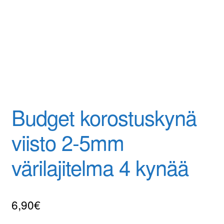
Tilaa uutiskirje
Budget korostuskynä
viisto 2-5mm
värilajitelma 4 kynää
6,90
€