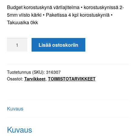
Budget korostuskynä värilajitelma • korostuskynissä 2-
5mm viisto kärki • Paketissa 4 kpl korostuskyniä •
Takuuaika 0kk
Budget
Lisää ostoskoriin
korostuskynä
viisto
2-
5mm
Tuotetunnus (SKU):
316307
Osastot:
Tarvikkeet
,
TOIMISTOTARVIKKEET
värilajitelma
4
kynää
määrä
Kuvaus
Kuvaus