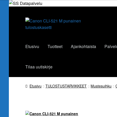
Siirry
Siirry
navigointiin
sisältöön
Etusivu
Tuotteet
Ajankohtaista
Palvel
Tilaa uutiskirje
Etusivu
TULOSTUSTARVIKKEET
Mustesuihku