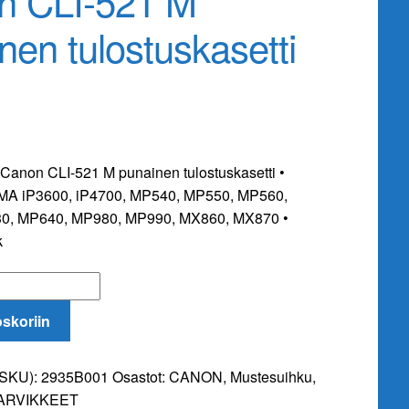
n CLI-521 M
nen tulostuskasetti
Canon CLI-521 M punainen tulostuskasetti •
XMA iP3600, iP4700, MP540, MP550, MP560,
0, MP640, MP980, MP990, MX860, MX870 •
k
oskoriin
(SKU):
2935B001
Osastot:
CANON
,
Mustesuihku
,
i
ARVIKKEET