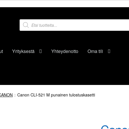
Products
search
ut
Yrityksestä
Yhteydenotto
Oma tili
CANON
Canon CLI-521 M punainen tulostuskasetti