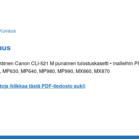
määrä
Kuvaus
aus
räinen Canon CLI-521 M punainen tulostuskasetti • malleihi
, MP630, MP640, MP980, MP990, MX860, MX870
toja (klikkaa tästä PDF-tiedosto auki)