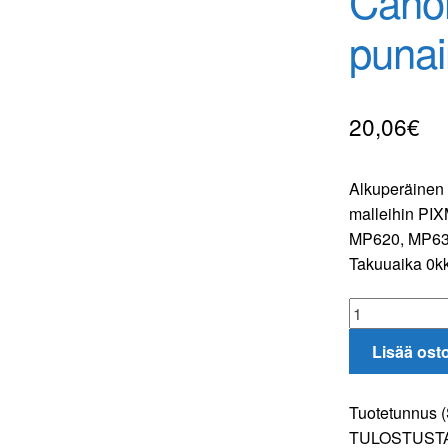
Cano
punai
20,06
€
Alkuperäinen 
malleihin PI
MP620, MP63
Takuuaika 0k
Canon
CLI-
Lisää ost
521
M
punainen
Tuotetunnus 
tulostuskasett
TULOSTUST