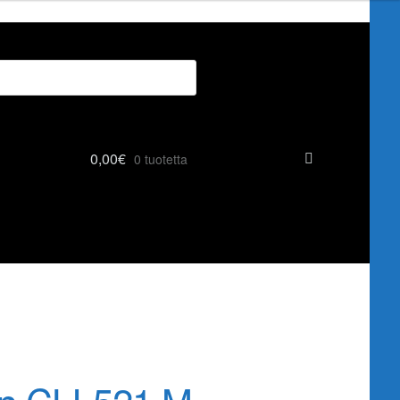
0,00
€
0 tuotetta