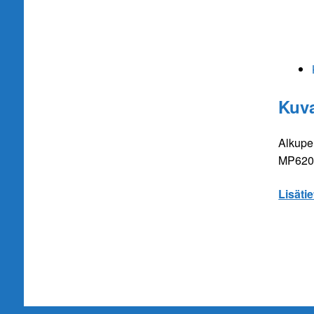
Kuv
Alkupe
MP620
Lisätie