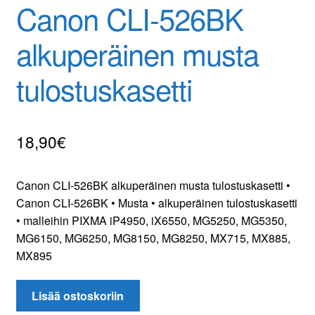
Canon CLI-526BK
Yhteydenotto
alkuperäinen musta
Oma tili
tulostuskasetti
Tilaa uutiskirje
18,90
€
Canon CLI-526BK alkuperäinen musta tulostuskasetti •
Canon CLI-526BK • Musta • alkuperäinen tulostuskasetti
• malleihin PIXMA iP4950, iX6550, MG5250, MG5350,
MG6150, MG6250, MG8150, MG8250, MX715, MX885,
MX895
Canon
Lisää ostoskoriin
CLI-