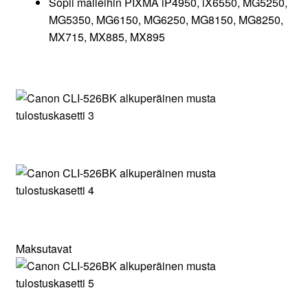
Sopii malleihin PIXMA iP4950, iX6550, MG5250,
MG5350, MG6150, MG6250, MG8150, MG8250,
MX715, MX885, MX895
Maksutavat