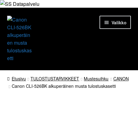
Siirry
Siirry
Valikko
navigointiin
sisältöön
Etusivu
Etusivu
TULOSTUSTARVIKKEET
Mustesuihku
CANON
Canon CLI-526BK alkuperäinen musta tulostuskasetti
Tuotteet
Ajankohtaista
Palvelut
Tarjouserä
Yrityksestä