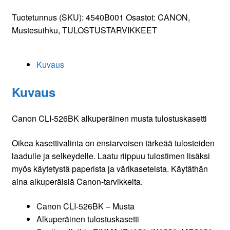
526BK
Tuotetunnus (SKU):
4540B001
Osastot:
CANON
,
alkuperäinen
Mustesuihku
,
TULOSTUSTARVIKKEET
musta
tulostuskasetti
määrä
Kuvaus
Kuvaus
Canon CLI-526BK alkuperäinen musta tulostuskasetti
Oikea kasettivalinta on ensiarvoisen tärkeää tulosteiden
laadulle ja selkeydelle. Laatu riippuu tulostimen lisäksi
myös käytetystä paperista ja värikaseteista. Käytäthän
aina alkuperäisiä Canon-tarvikkeita.
Canon CLI-526BK – Musta
Alkuperäinen tulostuskasetti