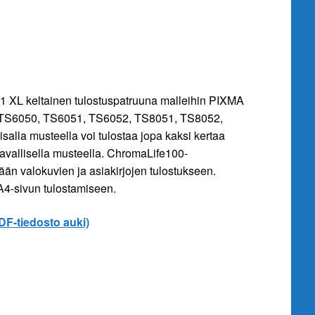
 XL keltainen tulostuspatruuna malleihin PIXMA
TS6050, TS6051, TS6052, TS8051, TS8052,
isalla musteella voi tulostaa jopa kaksi kertaa
avallisella musteella. ChromaLife100-
ään valokuvien ja asiakirjojen tulostukseen.
 A4-sivun tulostamiseen.
PDF-tiedosto auki)