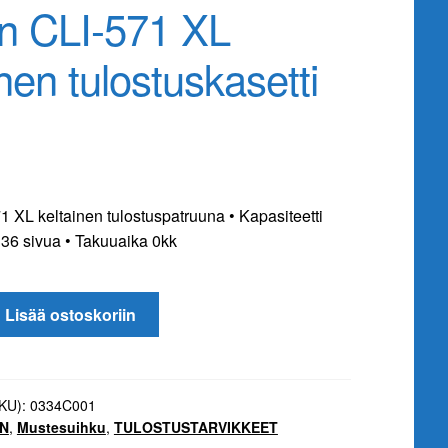
n CLI-571 XL
inen tulostuskasetti
 XL keltainen tulostuspatruuna • Kapasiteetti
336 sivua • Takuuaika 0kk
Lisää ostoskoriin
SKU):
0334C001
N
,
Mustesuihku
,
TULOSTUSTARVIKKEET
i