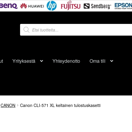
Products
search
ut
Yrityksestä
Yhteydenotto
Oma tili
CANON
Canon CLI-571 XL keltainen tulostuskasetti