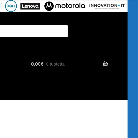
0,00
€
0 tuotetta