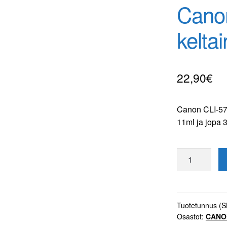
Cano
kelta
22,90
€
Canon CLI-571
11ml ja jopa 
Canon
CLI-
571
XL
keltainen
Tuotetunnus (
Osastot:
CANO
tulostuskasett