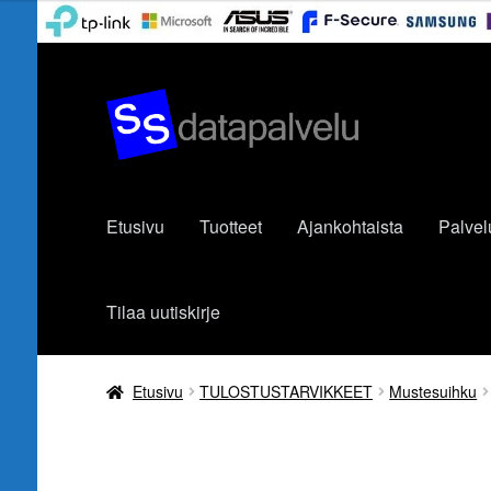
Siirry
Siirry
navigointiin
sisältöön
Etusivu
Tuotteet
Ajankohtaista
Palvel
Tilaa uutiskirje
Etusivu
TULOSTUSTARVIKKEET
Mustesuihku