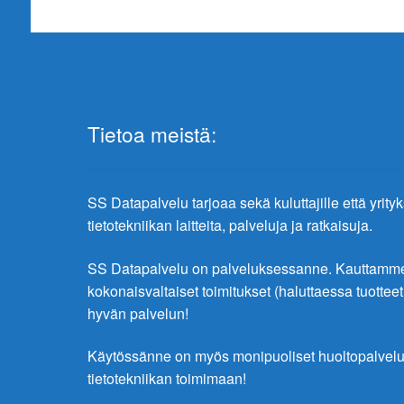
Tietoa meistä:
SS Datapalvelu tarjoaa sekä kuluttajille että yrity
tietotekniikan laitteita, palveluja ja ratkaisuja.
SS Datapalvelu on palveluksessanne. Kauttamme 
kokonaisvaltaiset toimitukset (haluttaessa tuottee
hyvän palvelun!
Käytössänne on myös monipuoliset huoltopalve
tietotekniikan toimimaan!