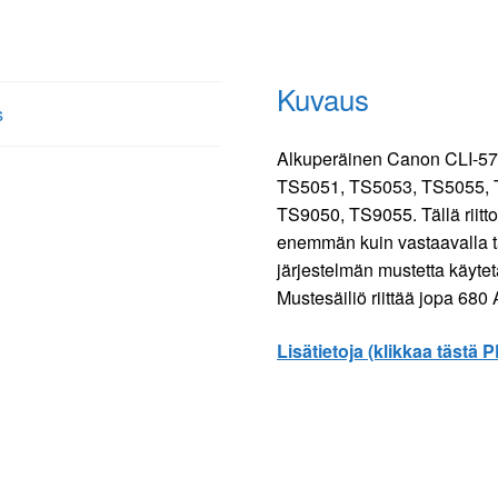
määrä
Kuvaus
s
Alkuperäinen Canon CLI-571
TS5051, TS5053, TS5055, 
TS9050, TS9055. Tällä riitto
enemmän kuin vastaavalla t
järjestelmän mustetta käytet
Mustesäiliö riittää jopa 680
Lisätietoja (klikkaa tästä 