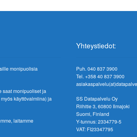
Yhteystiedot:
ksille monipuolisia
Puh. 040 837 3900
Tel. +358 40 837 3900
asiakaspalvelu(at)datapalvel
saat monipuoliset ja
t myös käyttövalmiina) ja
SS Datapalvelu Oy
Riihitie 3, 60800 Ilmajoki
Suomi, Finland
lumme, laitamme
Y-tunnus: 2334779-5
VAT: FI23347795