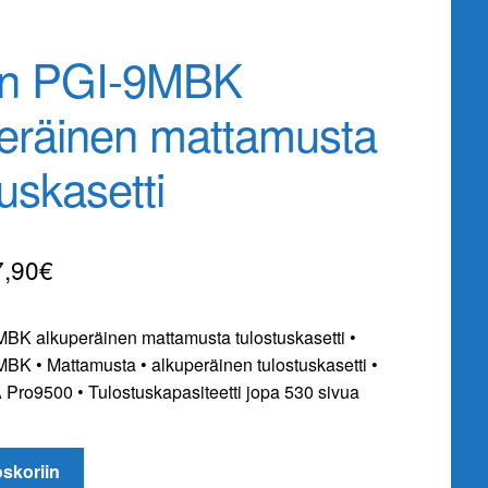
n PGI-9MBK
eräinen mattamusta
tuskasetti
kuperäinen
Nykyinen
7,90
€
nta
hinta
K alkuperäinen mattamusta tulostuskasetti •
:
on:
K • Mattamusta • alkuperäinen tulostuskasetti •
,90€.
17,90€.
 Pro9500 • Tulostuskapasiteetti jopa 530 sivua
oskoriin