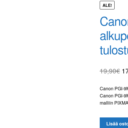
ALE!
Cano
alkup
tulos
Al
19,90
€
1
hi
Canon PGI-9MB
oli
Canon PGI-9MB
19
malliin PIXMA
userä
Canon
Lisää ost
PGI-