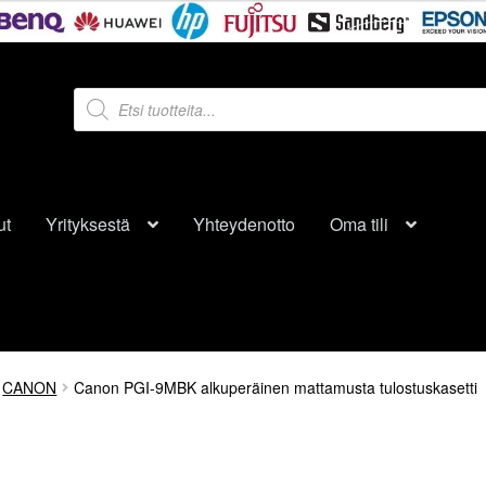
Products
search
ut
Yrityksestä
Yhteydenotto
Oma tili
CANON
Canon PGI-9MBK alkuperäinen mattamusta tulostuskasetti