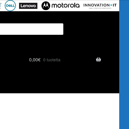
0,00
€
0 tuotetta