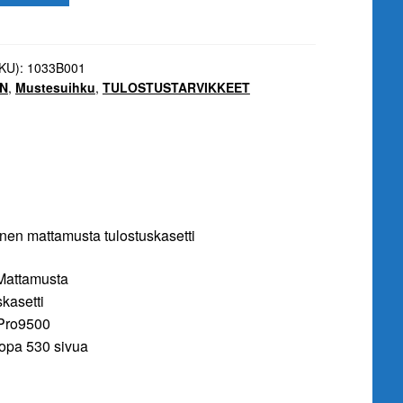
SKU):
1033B001
N
,
Mustesuihku
,
TULOSTUSTARVIKKEET
i
en mattamusta tulostuskasetti
Mattamusta
kasetti
 Pro9500
jopa 530 sivua