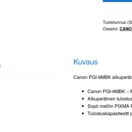
9MBK
alkuperäinen
mattamusta
Tuotetunnus (
Osastot:
CANO
tulostuskasett
määrä
Kuvaus
s
Canon PGI-9MBK alkuperäin
Canon PGI-9MBK – 
Alkuperäinen tulostus
Sopii malliin PIXMA
Tulostuskapasiteetti 