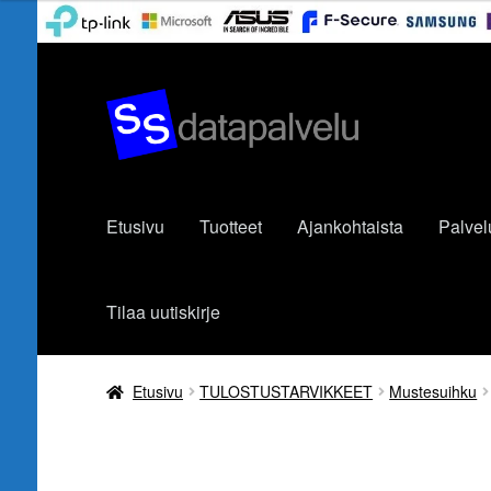
Siirry
Siirry
navigointiin
sisältöön
Etusivu
Tuotteet
Ajankohtaista
Palvel
Tilaa uutiskirje
Etusivu
TULOSTUSTARVIKKEET
Mustesuihku