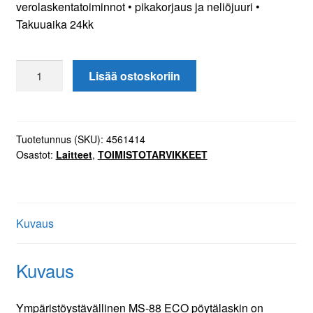
verolaskentatoiminnot • pikakorjaus ja neliöjuuri •
Takuuaika 24kk
Casio
Lisää ostoskoriin
MS-
88ECO
pöytälaskin
määrä
Tuotetunnus (SKU):
4561414
Osastot:
Laitteet
,
TOIMISTOTARVIKKEET
Kuvaus
Kuvaus
Ympäristöystävällinen MS-88 ECO pöytälaskin on