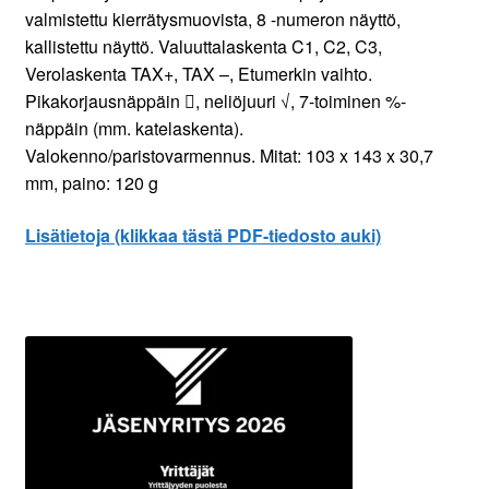
valmistettu kierrätysmuovista, 8 -numeron näyttö,
kallistettu näyttö. Valuuttalaskenta C1, C2, C3,
Verolaskenta TAX+, TAX –, Etumerkin vaihto.
Pikakorjausnäppäin , neliöjuuri √, 7-toiminen %-
näppäin (mm. katelaskenta).
Valokenno/paristovarmennus. Mitat: 103 x 143 x 30,7
mm, paino: 120 g
Lisätietoja (klikkaa tästä PDF-tiedosto auki)