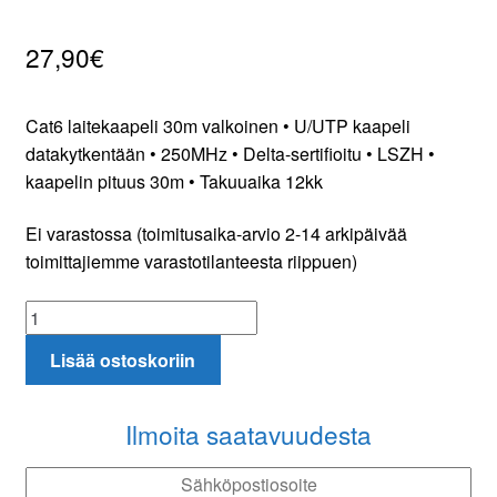
27,90
€
Oma tili
Tilaa uutiskirje
Cat6 laitekaapeli 30m valkoinen • U/UTP kaapeli
datakytkentään • 250MHz • Delta-sertifioitu • LSZH •
kaapelin pituus 30m • Takuuaika 12kk
Ei varastossa (toimitusaika-arvio 2-14 arkipäivää
toimittajiemme varastotilanteesta riippuen)
Cat6
laitekaapeli
Lisää ostoskoriin
30m
valkoinen
määrä
Ilmoita saatavuudesta