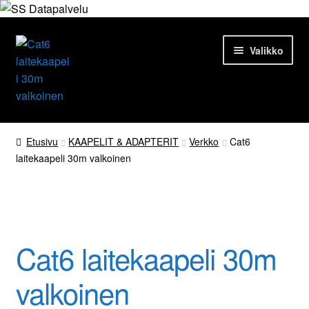
Siirry
Siirry
Valikko
navigointiin
sisältöön
Etusivu
Etusivu
KAAPELIT & ADAPTERIT
Verkko
Cat6
laitekaapeli 30m valkoinen
Tuotteet
Ajankohtaista
Palvelut
Cat6 laitekaapeli 30m
Yrityksestä
valkoinen
Yhteydenotto