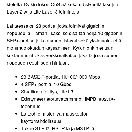
kielellä. Kytkin tukee QoS:ää sekä edistyneitä tasojen
Layer-2 w ja Lite Layer-3 toimintoja.
Laitteessa on 28 porttia, jotka toimivat gigabitin
nopeudella. Tämän lisäksi se sisältää neljä 10 gigabitin
SFP+-porttia, jotka mahdollistavat sekä yksimuoto- että
monimuotokuidun käyttämisen. Kytkin onkin erittäin
kustannustehokas verkkoratkaisu, joka tarjoaa suuren
nopeuden edulliseen hintaan.
28 BASE-T-porttia, 10/100/1000 Mbps
4 SFP+-porttia, 10 Gbps
Staattinen reititys, Lite L3
Edistyneet tietoturvatoiminnot, IMPB, 802.1X-
todennus
Laiteohjelmiston varmuuskopion
käyttömahdollisuus
Tukee STP:tä, RSTP:tä ja MSTP:tä