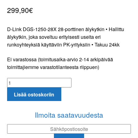
299,90
€
Tilaa uutiskirje
D-Link DGS-1250-28X 28-porttinen älykytkin • Hallittu
älykytkin, joka soveltuu erityisesti useita eri
runkoyhteyksiä käyttäviin PK-yrityksiin • Takuu 24kk
Ei varastossa (toimitusaika-arvio 2-14 arkipäivää
toimittajiemme varastotilanteesta riippuen)
D-
Link
Lisää ostoskoriin
DGS-
1250-
28X
Ilmoita saatavuudesta
28-
porttinen
älykytkin