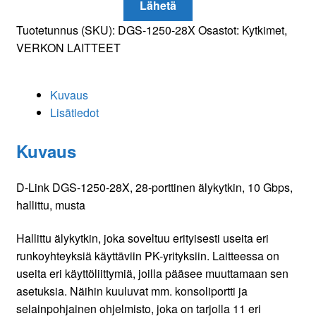
Lähetä
määrä
Tuotetunnus (SKU):
DGS-1250-28X
Osastot:
Kytkimet
,
VERKON LAITTEET
Kuvaus
Lisätiedot
Kuvaus
D-Link DGS-1250-28X, 28-porttinen älykytkin, 10 Gbps,
hallittu, musta
Hallittu älykytkin, joka soveltuu erityisesti useita eri
runkoyhteyksiä käyttäviin PK-yrityksiin. Laitteessa on
useita eri käyttöliittymiä, joilla pääsee muuttamaan sen
asetuksia. Näihin kuuluvat mm. konsoliportti ja
selainpohjainen ohjelmisto, joka on tarjolla 11 eri