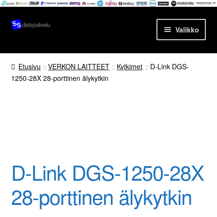
Siirry
Siirry
Valikko
navigointiin
sisältöön
Etusivu
Etusivu
VERKON LAITTEET
Kytkimet
D-Link DGS-
1250-28X 28-porttinen älykytkin
Tuotteet
Ajankohtaista
POE-kytkin
Palvelut
Yrityksestä
D-Link DGS-1250-28X
Yhteydenotto
28-porttinen älykytkin
Oma tili