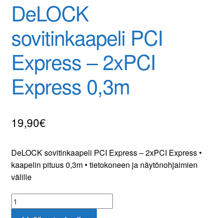
DeLOCK
Yrityksestä
sovitinkaapeli PCI
Yhteydenotto
Express – 2xPCI
Oma tili
Express 0,3m
Tilaa uutiskirje
19,90
€
DeLOCK sovitinkaapeli PCI Express – 2xPCI Express •
kaapelin pituus 0,3m • tietokoneen ja näytönohjaimien
välille
DeLOCK
sovitinkaapeli