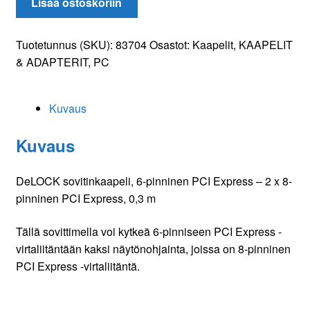
Lisää ostoskoriin
PCI
Express
-
Tuotetunnus (SKU):
83704
Osastot:
Kaapelit
,
KAAPELIT
2xPCI
& ADAPTERIT
,
PC
Express
0,3m
Kuvaus
määrä
Kuvaus
DeLOCK sovitinkaapeli, 6-pinninen PCI Express – 2 x 8-
pinninen PCI Express, 0,3 m
Tällä sovittimella voi kytkeä 6-pinniseen PCI Express -
virtaliitäntään kaksi näytönohjainta, joissa on 8-pinninen
PCI Express -virtaliitäntä.