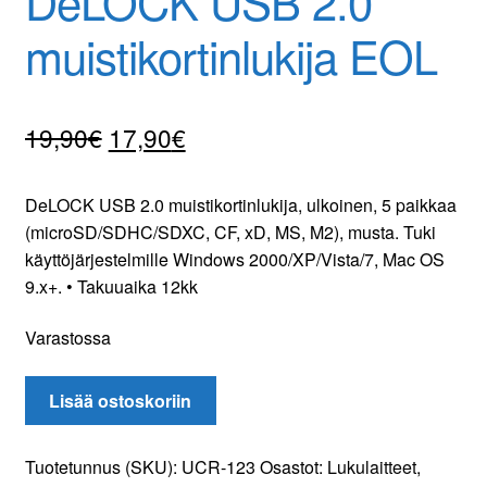
DeLOCK USB 2.0
Yhteydenotto
muistikortinlukija EOL
Oma tili
Alkuperäinen
Nykyinen
19,90
€
17,90
€
Tilaa uutiskirje
hinta
hinta
DeLOCK USB 2.0 muistikortinlukija, ulkoinen, 5 paikkaa
oli:
on:
(microSD/SDHC/SDXC, CF, xD, MS, M2), musta. Tuki
19,90€.
17,90€.
käyttöjärjestelmille Windows 2000/XP/Vista/7, Mac OS
9.x+. • Takuuaika 12kk
Varastossa
DeLOCK
Lisää ostoskoriin
USB
2.0
Tuotetunnus (SKU):
UCR-123
Osastot:
Lukulaitteet
,
muistikortinlukija