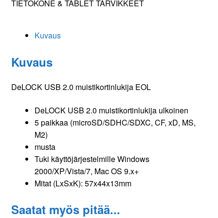
TIETOKONE & TABLET TARVIKKEET
EOL
määrä
Kuvaus
Kuvaus
DeLOCK USB 2.0 muistikortinlukija EOL
DeLOCK USB 2.0 muistikortinlukija ulkoinen
5 paikkaa (microSD/SDHC/SDXC, CF, xD, MS,
M2)
musta
Tuki käyttöjärjestelmille Windows
2000/XP/Vista/7, Mac OS 9.x+
Mitat (LxSxK): 57x44x13mm
Saatat myös pitää...