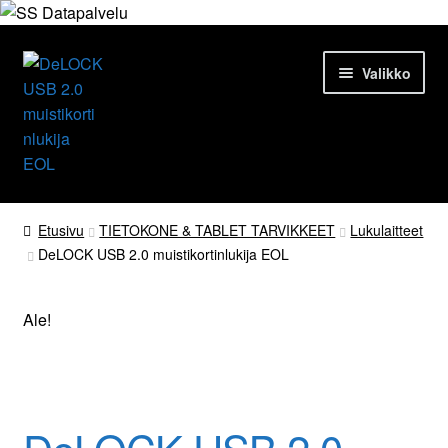
Siirry
Siirry
Valikko
navigointiin
sisältöön
Etusivu
Etusivu
TIETOKONE & TABLET TARVIKKEET
Lukulaitteet
DeLOCK USB 2.0 muistikortinlukija EOL
Tuotteet
Ajankohtaista
Ale!
Palvelut
EOL
Yrityksestä