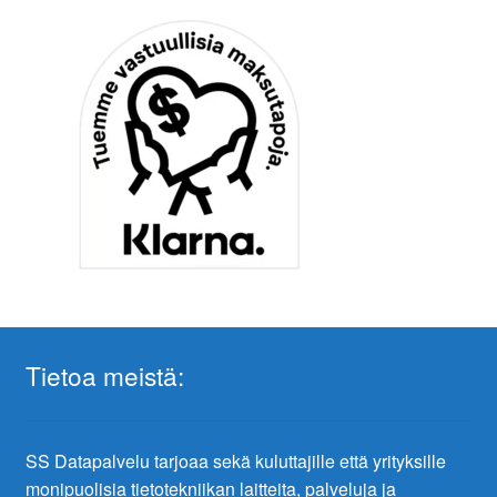
Tietoa meistä:
SS Datapalvelu tarjoaa sekä kuluttajille että yrityksille
monipuolisia tietotekniikan laitteita, palveluja ja