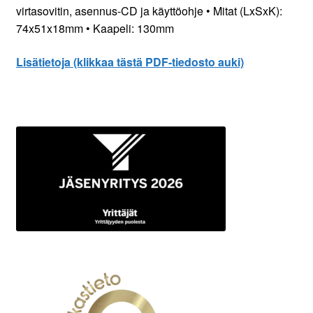
virtasovitin, asennus-CD ja käyttöohje • Mitat (LxSxK):
74x51x18mm • Kaapeli: 130mm
Lisätietoja (klikkaa tästä PDF-tiedosto auki)