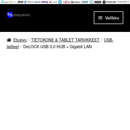
Siirry
Siirry
Valikko
navigointiin
sisältöön
Etusivu
Etusivu
TIETOKONE & TABLET TARVIKKEET
USB-
laitteet
DeLOCK USB 3.0 HUB + Gigabit LAN
Tuotteet
Ajankohtaista
Palvelut
Yrityksestä
Yhteydenotto
Oma tili