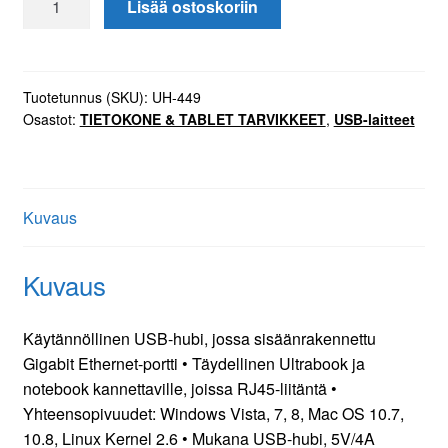
Lisää ostoskoriin
USB
3.0
HUB
+
Tuotetunnus (SKU):
UH-449
Osastot:
TIETOKONE & TABLET TARVIKKEET
,
USB-laitteet
Gigabit
LAN
määrä
Kuvaus
Kuvaus
Käytännöllinen USB-hubi, jossa sisäänrakennettu
Gigabit Ethernet-portti • Täydellinen Ultrabook ja
notebook kannettaville, joissa RJ45-liitäntä •
Yhteensopivuudet: Windows Vista, 7, 8, Mac OS 10.7,
10.8, Linux Kernel 2.6 • Mukana USB-hubi, 5V/4A