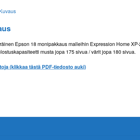
Kuvaus
aus
räinen Epson 18 monipakkaus malleihin Expression Home XP-212
lostuskapasiteetti musta jopa 175 sivua / värit jopa 180 sivua.
toja (klikkaa tästä PDF-tiedosto auki)