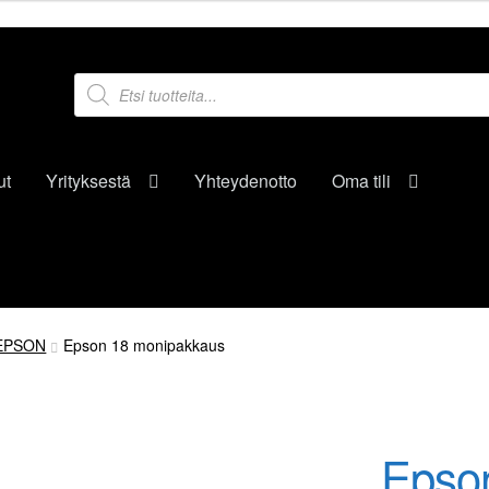
Products
search
ut
Yrityksestä
Yhteydenotto
Oma tili
EPSON
Epson 18 monipakkaus
Epso