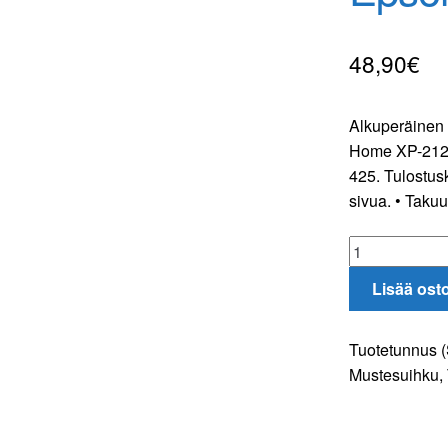
48,90
€
Alkuperäinen
Home XP-212, 
425. Tulostusk
sivua. • Taku
Epson
18
Lisää ost
monipakkaus
määrä
Tuotetunnus 
Mustesuihku
,