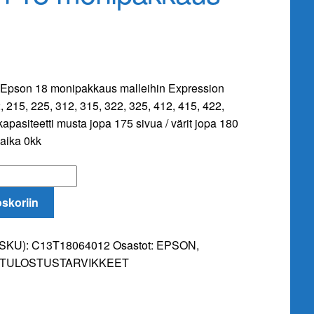
 Epson 18 monipakkaus malleihin Expression
215, 225, 312, 315, 322, 325, 412, 415, 422,
apasiteetti musta jopa 175 sivua / värit jopa 180
uaika 0kk
oskoriin
(SKU):
C13T18064012
Osastot:
EPSON
,
TULOSTUSTARVIKKEET