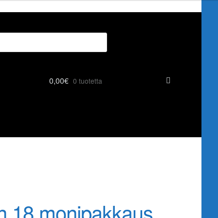
0,00
€
0 tuotetta
n 18 monipakkaus