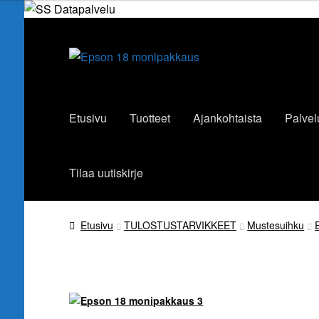
Siirry
Siirry
navigointiin
sisältöön
Etusivu
Tuotteet
Ajankohtaista
Palvel
Tilaa uutiskirje
Etusivu
TULOSTUSTARVIKKEET
Mustesuihku