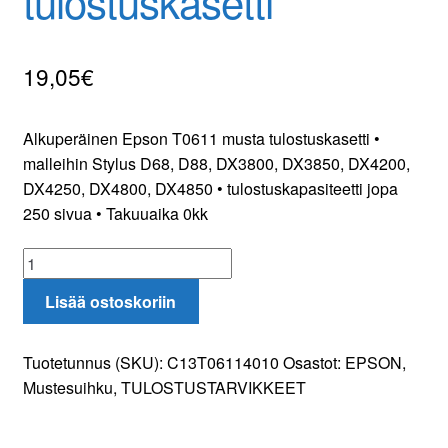
tulostuskasetti
Yhteydenotto
19,05
€
Oma tili
Tilaa uutiskirje
Alkuperäinen Epson T0611 musta tulostuskasetti •
malleihin Stylus D68, D88, DX3800, DX3850, DX4200,
DX4250, DX4800, DX4850 • tulostuskapasiteetti jopa
250 sivua • Takuuaika 0kk
Epson
T0611
Lisää ostoskoriin
musta
tulostuskasetti
määrä
Tuotetunnus (SKU):
C13T06114010
Osastot:
EPSON
,
Mustesuihku
,
TULOSTUSTARVIKKEET