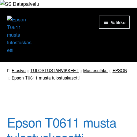
Siirry
Siirry
Valikko
navigointiin
sisältöön
Etusivu
Etusivu
TULOSTUSTARVIKKEET
Mustesuihku
EPSON
Epson T0611 musta tulostuskasetti
Tuotteet
Ajankohtaista
Palvelut
Epson T0611 musta
Yrityksestä