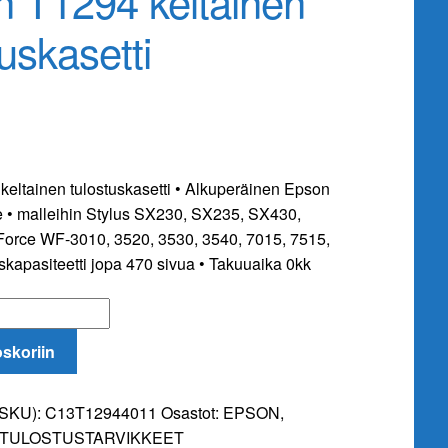
 T1294 keltainen
tuskasetti
eltainen tulostuskasetti • Alkuperäinen Epson
ke • malleihin Stylus SX230, SX235, SX430,
orce WF-3010, 3520, 3530, 3540, 7015, 7515,
skapasiteetti jopa 470 sivua • Takuuaika 0kk
oskoriin
i
(SKU):
C13T12944011
Osastot:
EPSON
,
TULOSTUSTARVIKKEET