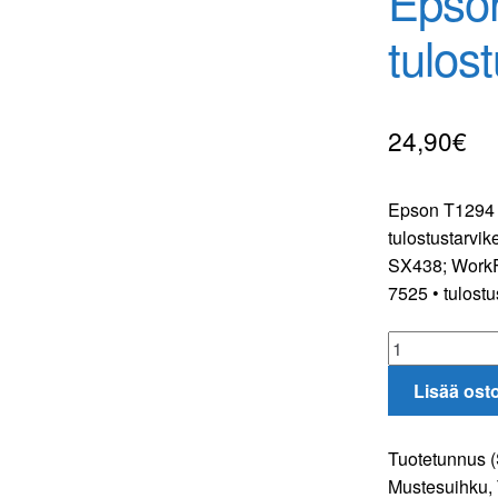
Epson
tulos
24,90
€
Epson T1294 k
tulostustarvi
SX438; WorkF
7525 • tulostu
Epson
T1294
Lisää ost
keltainen
tulostuskasett
määrä
Tuotetunnus 
Mustesuihku
,