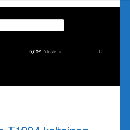
0,00
€
0 tuotetta