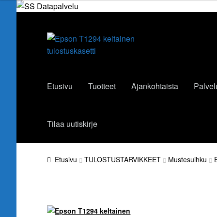
Siirry
Siirry
navigointiin
sisältöön
Etusivu
Tuotteet
Ajankohtaista
Palvel
Tilaa uutiskirje
Etusivu
TULOSTUSTARVIKKEET
Mustesuihku