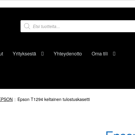
Products
search
ut
Yrityksestä
Yhteydenotto
Oma tili
EPSON
Epson T1294 keltainen tulostuskasetti