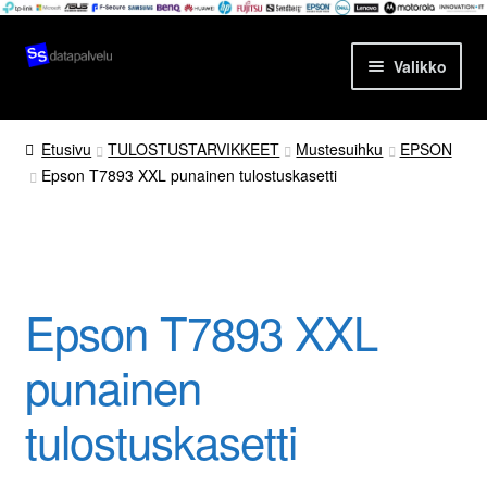
Siirry
Siirry
Valikko
navigointiin
sisältöön
Etusivu
Etusivu
TULOSTUSTARVIKKEET
Mustesuihku
EPSON
Epson T7893 XXL punainen tulostuskasetti
Tuotteet
Ajankohtaista
Palvelut
Epson T7893 XXL
Yrityksestä
punainen
Yhteydenotto
tulostuskasetti
Oma tili