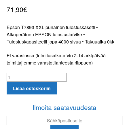
71,90
€
Tilaa uutiskirje
Epson T7893 XXL punainen tulostuskasetti •
Alkuperäinen EPSON tulostustarvike •
Tulostuskapasiteetti jopa 4000 sivua • Takuuaika 0kk
Ei varastossa (toimitusaika-arvio 2-14 arkipäivää
toimittajiemme varastotilanteesta riippuen)
Epson
T7893
Lisää ostoskoriin
XXL
punainen
tulostuskasetti
Ilmoita saatavuudesta
määrä