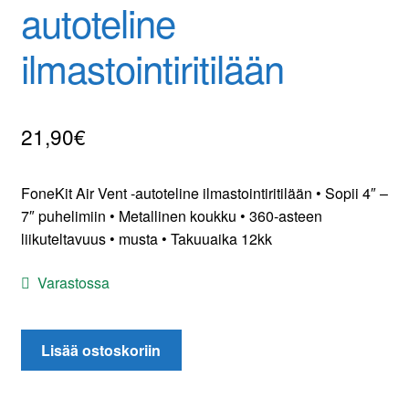
autoteline
ilmastointiritilään
21,90
€
FoneKit Air Vent -autoteline ilmastointiritilään • Sopii 4″ –
7″ puhelimiin • Metallinen koukku • 360-asteen
liikuteltavuus • musta • Takuuaika 12kk
Varastossa
FoneKit
Lisää ostoskoriin
Air
Vent
-