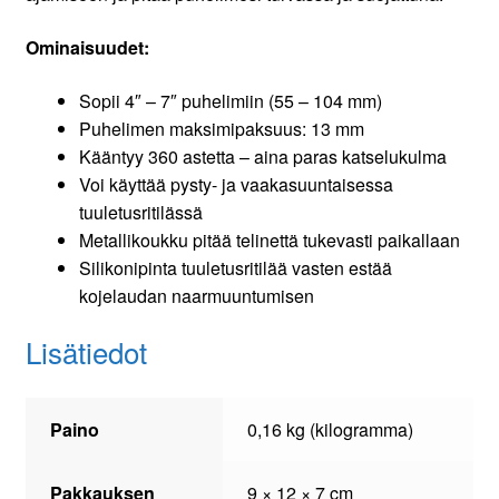
Ominaisuudet:
Sopii 4″ – 7″ puhelimiin (55 – 104 mm)
Puhelimen maksimipaksuus: 13 mm
Kääntyy 360 astetta – aina paras katselukulma
Voi käyttää pysty- ja vaakasuuntaisessa
tuuletusritilässä
Metallikoukku pitää telinettä tukevasti paikallaan
Silikonipinta tuuletusritilää vasten estää
kojelaudan naarmuuntumisen
Lisätiedot
Paino
0,16 kg (kilogramma)
Pakkauksen
9 × 12 × 7 cm