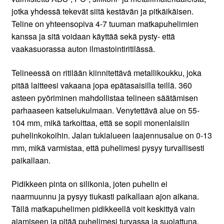
jotka yhdessä tekevät siitä kestävän ja pitkäikäisen.
Teline on yhteensopiva 4-7 tuuman matkapuhelimien
kanssa ja sitä voidaan käyttää sekä pysty- että
vaakasuorassa auton ilmastointiritilässä.
Telineessä on ritilään kiinnitettävä metallikoukku, joka
pitää laitteesi vakaana jopa epätasaisilla teillä. 360
asteen pyöriminen mahdollistaa telineen säätämisen
parhaaseen katselukulmaan. Venytettävä alue on 55-
104 mm, mikä tarkoittaa, että se sopii monenlaisiin
puhelinkokoihin. Jalan tukialueen laajennusalue on 0-13
mm, mikä varmistaa, että puhelimesi pysyy turvallisesti
paikallaan.
Pidikkeen pinta on silikonia, joten puhelin ei
naarmuunnu ja pysyy tiukasti paikallaan ajon aikana.
Tällä matkapuhelimen pidikkeellä voit keskittyä vain
ajamiseen ja pitää puhelimesi turvassa ja suojattuna.