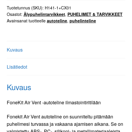
autoteline
Tuotetunnus (SKU):
H141-1+CX01
Osastot:
Älypuhelintarvikkeet
,
PUHELIMET & TARVIKKEET
ilmastointiritilään
Avainsanat tuotteelle
autoteline
,
puhelinteline
määrä
Kuvaus
Lisätiedot
Kuvaus
FoneKit Air Vent -autoteline ilmastointiritilään
Fonekit Air Vent autoteline on suunniteltu pitämään
puhelimesi turvassa ja vakaana ajamisen aikana. Se on
valmistettu ABS-, PC-, silikoni- ja metallimateriaaleista,