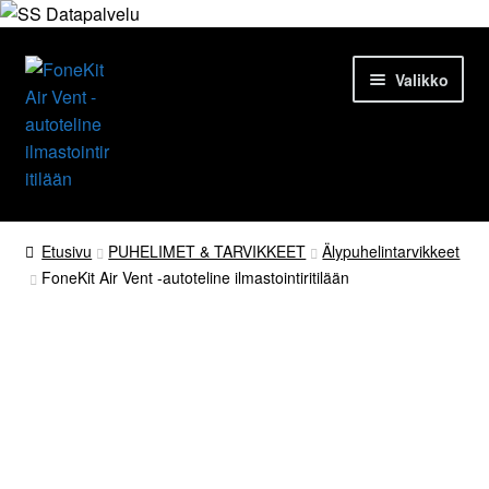
Siirry
Siirry
Valikko
navigointiin
sisältöön
Etusivu
Etusivu
PUHELIMET & TARVIKKEET
Älypuhelintarvikkeet
FoneKit Air Vent -autoteline ilmastointiritilään
Tuotteet
Ajankohtaista
Palvelut
Yrityksestä