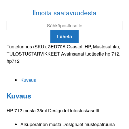
38ml
DesignJet
Ilmoita saatavuudesta
tulostuskasetti
määrä
Lähetä
Tuotetunnus (SKU):
3ED70A
Osastot:
HP
,
Mustesuihku
,
TULOSTUSTARVIKKEET
Avainsanat tuotteelle
hp 712
,
hp712
Kuvaus
Kuvaus
HP 712 musta 38ml DesignJet tulostuskasetti
Alkuperäinen musta DesignJet mustepatruuna