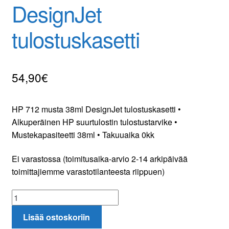
DesignJet
Yhteydenotto
tulostuskasetti
Oma tili
54,90
€
Tilaa uutiskirje
HP 712 musta 38ml DesignJet tulostuskasetti •
Alkuperäinen HP suurtulostin tulostustarvike •
Mustekapasiteetti 38ml • Takuuaika 0kk
Ei varastossa (toimitusaika-arvio 2-14 arkipäivää
toimittajiemme varastotilanteesta riippuen)
HP
712
Lisää ostoskoriin
musta