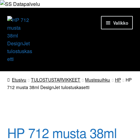
Siirry
Siirry
Valikko
navigointiin
sisältöön
Etusivu
Etusivu
TULOSTUSTARVIKKEET
Mustesuihku
HP
HP
712 musta 38ml DesignJet tulostuskasetti
Tuotteet
Ajankohtaista
Palvelut
HP 712 musta 38ml
Yrityksestä