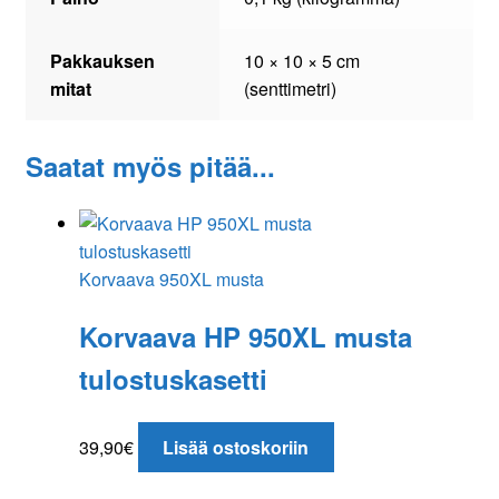
Pakkauksen
10 × 10 × 5 cm
mitat
(senttimetri)
Saatat myös pitää...
Korvaava 950XL musta
Korvaava HP 950XL musta
tulostuskasetti
39,90
€
Lisää ostoskoriin