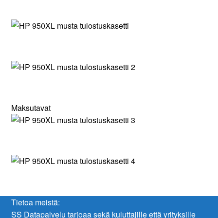
Maksutavat
Tietoa meistä:
SS Datapalvelu tarjoaa sekä kuluttajille että yrityksille