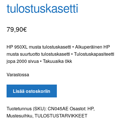
tulostuskasetti
Yhteydenotto
Oma tili
79,90
€
Tilaa uutiskirje
HP 950XL musta tulostuskasetti • Alkuperäinen HP
musta suurtuotto tulostuskasetti • Tulostuskapasiteetti
jopa 2000 sivua • Takuuaika 0kk
Varastossa
HP
Lisää ostoskoriin
950XL
musta
Tuotetunnus (SKU):
CN045AE
Osastot:
HP
,
tulostuskasetti
Mustesuihku
,
TULOSTUSTARVIKKEET
määrä