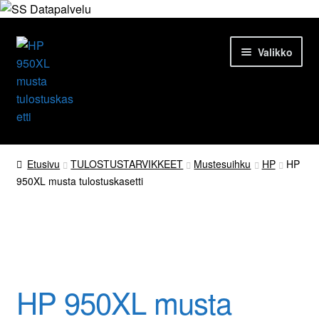
Siirry
Siirry
Valikko
navigointiin
sisältöön
Etusivu
Etusivu
TULOSTUSTARVIKKEET
Mustesuihku
HP
HP
950XL musta tulostuskasetti
Tuotteet
Ajankohtaista
HP 950XL iso musta
Palvelut
HP 950XL musta
Yrityksestä