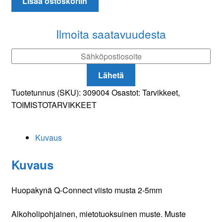
Lisää ostoskoriin
Connect
viisto
musta
Ilmoita saatavuudesta
2-
5mm
määrä
Lähetä
Tuotetunnus (SKU):
309004
Osastot:
Tarvikkeet
,
TOIMISTOTARVIKKEET
Kuvaus
Kuvaus
Huopakynä Q-Connect viisto musta 2-5mm
Alkoholipohjainen, mietotuoksuinen muste. Muste