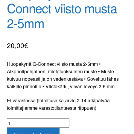
Connect viisto musta
Yhteydenotto
2-5mm
Oma tili
20,00
€
Tilaa uutiskirje
Huopakynä Q-Connect viisto musta 2-5mm •
Alkoholipohjainen, mietotuoksuinen muste • Muste
kuivuu nopeasti ja on vedenkestävä • Soveltuu lähes
kaikille pinnoille • Viistokärki, viivan leveys 2-5 mm
Ei varastossa (toimitusaika-arvio 2-14 arkipäivää
toimittajiemme varastotilanteesta riippuen)
Huopakynä
Q-