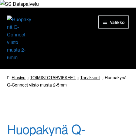
Siirry
Siirry
Valikko
navigointiin
sisältöön
Etusivu
Etusivu
TOIMISTOTARVIKKEET
Tarvikkeet
Huopakynä
Q-Connect viisto musta 2-5mm
Tuotteet
Ajankohtaista
Palvelut
Huopakynä Q-
Yrityksestä