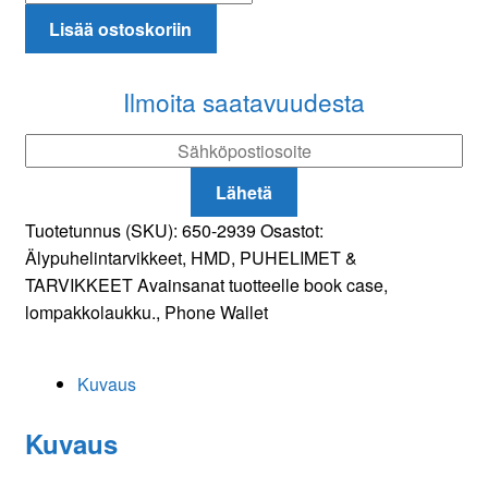
Nokia
Lisää ostoskoriin
5.4
Black
Flip
Ilmoita saatavuudesta
-
suojakotelo
määrä
Lähetä
Tuotetunnus (SKU):
650-2939
Osastot:
Älypuhelintarvikkeet
,
HMD
,
PUHELIMET &
TARVIKKEET
Avainsanat tuotteelle
book case
,
lompakkolaukku.
,
Phone Wallet
Kuvaus
Kuvaus