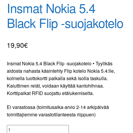
Insmat Nokia 5.4
Yhteydenotto
Black Flip -suojakotelo
Oma tili
Tilaa uutiskirje
19,90
€
Insmat Nokia 5.4 Black Flip -suojakotelo • Tyylikäs
aidosta nahasta käsintehty Flip kotelo Nokia 5.4:lle,
kolmella luottokortti paikalla sekä isolla taskulla.
Kaiuttimen reiät, voidaan käyttää kantohihnaa.
Korttipaikat RFID suojattu etälukemiselta.
Ei varastossa (toimitusaika-arvio 2-14 arkipäivää
toimittajiemme varastotilanteesta riippuen)
Insmat