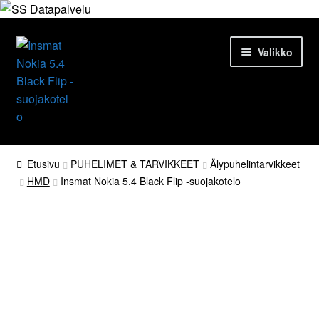
Siirry
Siirry
Valikko
navigointiin
sisältöön
Etusivu
Etusivu
PUHELIMET & TARVIKKEET
Älypuhelintarvikkeet
HMD
Insmat Nokia 5.4 Black Flip -suojakotelo
Tuotteet
Ajankohtaista
Palvelut
Yrityksestä