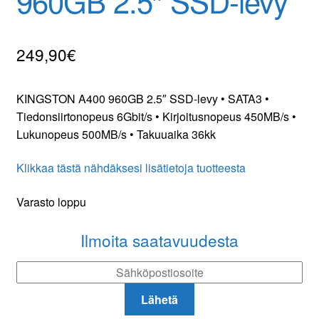
960GB 2.5″ SSD-levy
Yhteydenotto
249,90
€
Oma tili
Tilaa uutiskirje
KINGSTON A400 960GB 2.5″ SSD-levy • SATA3 •
Tiedonsiirtonopeus 6Gbit/s • Kirjoitusnopeus 450MB/s •
Lukunopeus 500MB/s • Takuuaika 36kk
Klikkaa tästä nähdäksesi lisätietoja tuotteesta
Varasto loppu
Ilmoita saatavuudesta
Lähetä