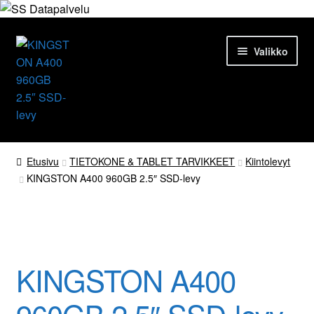
Siirry
Siirry
Valikko
navigointiin
sisältöön
Etusivu
Etusivu
TIETOKONE & TABLET TARVIKKEET
Kiintolevyt
KINGSTON A400 960GB 2.5″ SSD-levy
Tuotteet
Ajankohtaista
Palvelut
KINGSTON A400
Yrityksestä