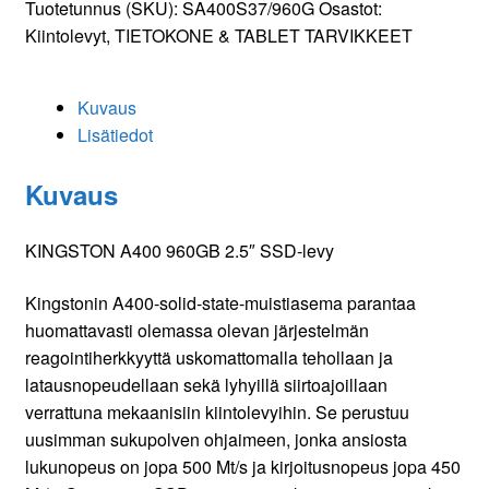
Tuotetunnus (SKU):
SA400S37/960G
Osastot:
Kiintolevyt
,
TIETOKONE & TABLET TARVIKKEET
Kuvaus
Lisätiedot
Kuvaus
KINGSTON A400 960GB 2.5″ SSD-levy
Kingstonin A400-solid-state-muistiasema parantaa
huomattavasti olemassa olevan järjestelmän
reagointiherkkyyttä uskomattomalla tehollaan ja
latausnopeudellaan sekä lyhyillä siirtoajoillaan
verrattuna mekaanisiin kiintolevyihin. Se perustuu
uusimman sukupolven ohjaimeen, jonka ansiosta
lukunopeus on jopa 500 Mt/s ja kirjoitusnopeus jopa 450