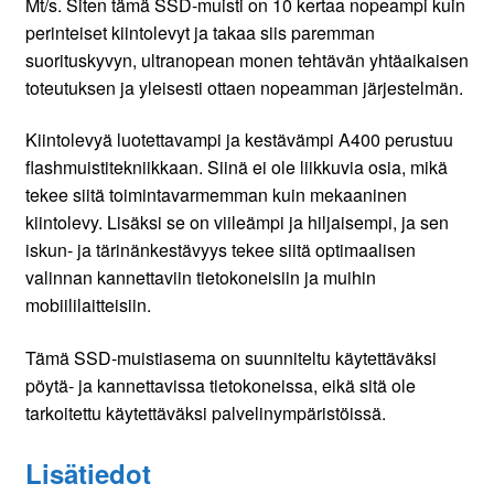
Mt/s. Siten tämä SSD-muisti on 10 kertaa nopeampi kuin
perinteiset kiintolevyt ja takaa siis paremman
suorituskyvyn, ultranopean monen tehtävän yhtäaikaisen
toteutuksen ja yleisesti ottaen nopeamman järjestelmän.
Kiintolevyä luotettavampi ja kestävämpi A400 perustuu
flashmuistitekniikkaan. Siinä ei ole liikkuvia osia, mikä
tekee siitä toimintavarmemman kuin mekaaninen
kiintolevy. Lisäksi se on viileämpi ja hiljaisempi, ja sen
iskun- ja tärinänkestävyys tekee siitä optimaalisen
valinnan kannettaviin tietokoneisiin ja muihin
mobiililaitteisiin.
Tämä SSD-muistiasema on suunniteltu käytettäväksi
pöytä- ja kannettavissa tietokoneissa, eikä sitä ole
tarkoitettu käytettäväksi palvelinympäristöissä.
Lisätiedot