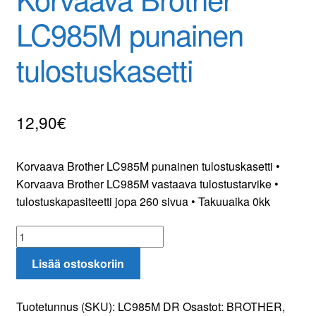
LC985M punainen
Yhteydenotto
tulostuskasetti
Oma tili
Tilaa uutiskirje
12,90
€
Korvaava Brother LC985M punainen tulostuskasetti •
Korvaava Brother LC985M vastaava tulostustarvike •
tulostuskapasiteetti jopa 260 sivua • Takuuaika 0kk
Korvaava
Brother
Lisää ostoskoriin
LC985M
punainen
tulostuskasetti
Tuotetunnus (SKU):
LC985M DR
Osastot:
BROTHER
,