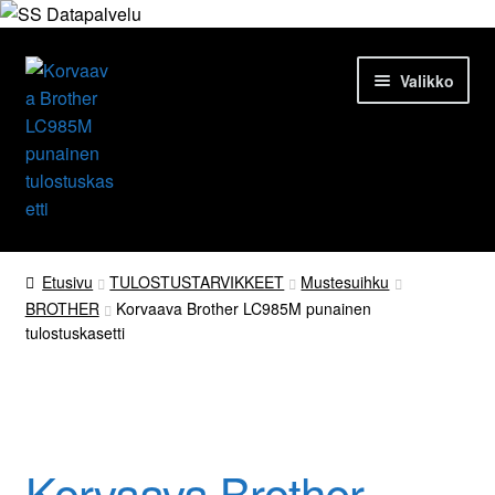
Siirry
Siirry
Valikko
navigointiin
sisältöön
Etusivu
Etusivu
TULOSTUSTARVIKKEET
Mustesuihku
BROTHER
Korvaava Brother LC985M punainen
Tuotteet
tulostuskasetti
Ajankohtaista
Palvelut
Korvaava Brother
Yrityksestä