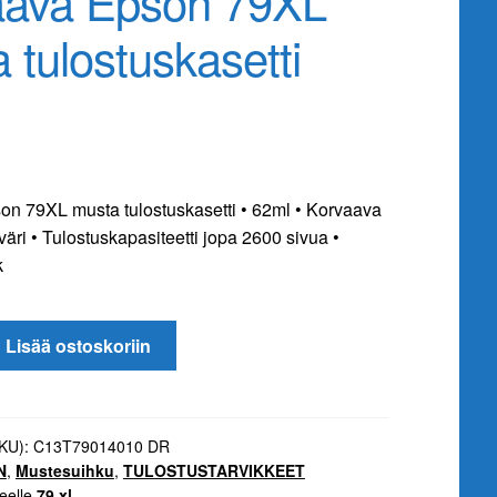
aava Epson 79XL
 tulostuskasetti
n 79XL musta tulostuskasetti • 62ml • Korvaava
äri • Tulostuskapasiteetti jopa 2600 sivua •
k
Lisää ostoskoriin
i
SKU):
C13T79014010 DR
N
,
Mustesuihku
,
TULOSTUSTARVIKKEET
eelle
79 xl