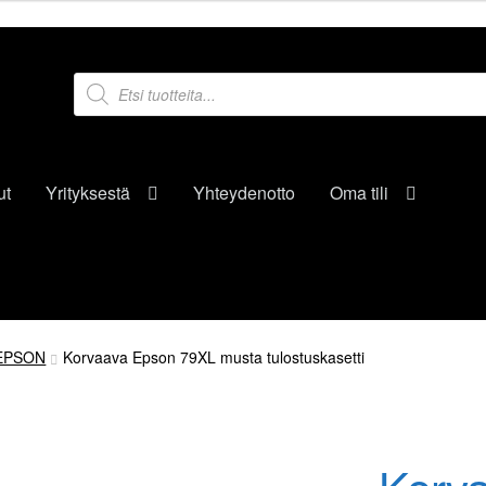
Products
search
ut
Yrityksestä
Yhteydenotto
Oma tili
EPSON
Korvaava Epson 79XL musta tulostuskasetti