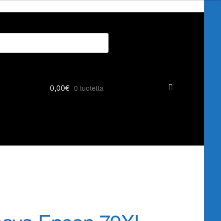
0,00
€
0 tuotetta