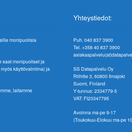
Yhteystiedot:
ksille monipuolisia
Puh. 040 837 3900
Tel. +358 40 837 3900
asiakaspalvelu(at)datapalvel
saat monipuoliset ja
t myös käyttövalmiina) ja
SS Datapalvelu Oy
Riihitie 3, 60800 Ilmajoki
Suomi, Finland
lumme, laitamme
Y-tunnus: 2334779-5
VAT: FI23347795
Avoinna ma-pe 9-17
(Toukokuu-Elokuu ma-pe 10