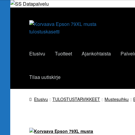
Siirry
Siirry
navigointiin
sisältöön
Etusivu
Tuotteet
Ajankohtaista
Palvel
Tilaa uutiskirje
Etusivu
TULOSTUSTARVIKKEET
Mustesuihku