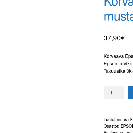
Korv
musta
37,90
€
Korvaava Epso
Epson tarvikev
Takuuaika 0k
Korvaava
Epson
79XL
musta
tulostuskasett
Tuotetunnus (
Osastot:
EPSO
määrä
Avainsana tuott