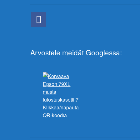
Arvostele meidät Googlessa:
Klikkaa/napauta
QR-koodia