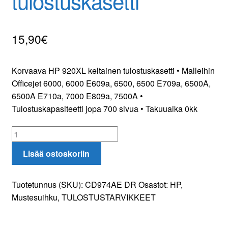
tulostuskasetti
Yhteydenotto
15,90
€
Oma tili
Tilaa uutiskirje
Korvaava HP 920XL keltainen tulostuskasetti • Malleihin
Officejet 6000, 6000 E609a, 6500, 6500 E709a, 6500A,
6500A E710a, 7000 E809a, 7500A •
Tulostuskapasiteetti jopa 700 sivua • Takuuaika 0kk
Korvaava
HP
Lisää ostoskoriin
920XL
tulostuskasetti
määrä
Tuotetunnus (SKU):
CD974AE DR
Osastot:
HP
,
Mustesuihku
,
TULOSTUSTARVIKKEET