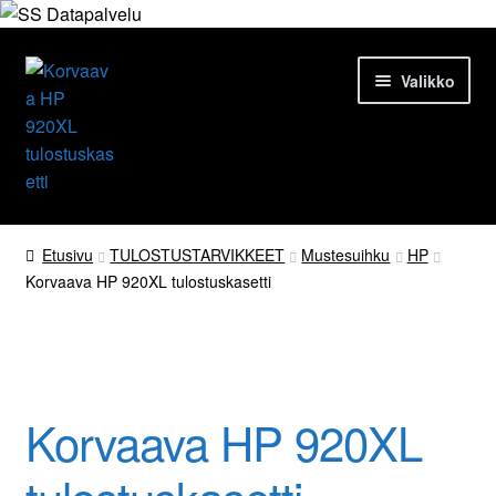
Siirry
Siirry
Valikko
navigointiin
sisältöön
Etusivu
Etusivu
TULOSTUSTARVIKKEET
Mustesuihku
HP
Korvaava HP 920XL tulostuskasetti
Tuotteet
Ajankohtaista
Palvelut
Korvaava HP 920XL
Yrityksestä