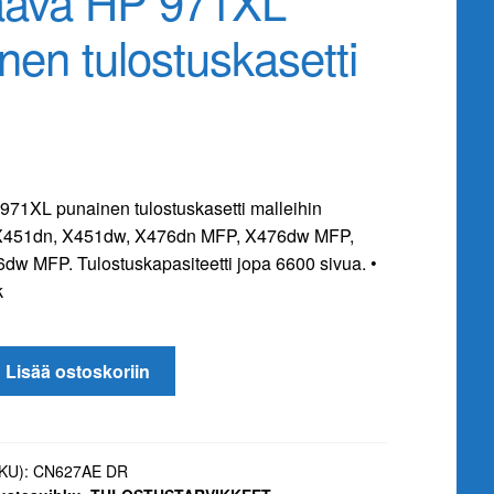
aava HP 971XL
nen tulostuskasetti
71XL punainen tulostuskasetti malleihin
o X451dn, X451dw, X476dn MFP, X476dw MFP,
w MFP. Tulostuskapasiteetti jopa 6600 sivua. •
k
Lisää ostoskoriin
i
SKU):
CN627AE DR