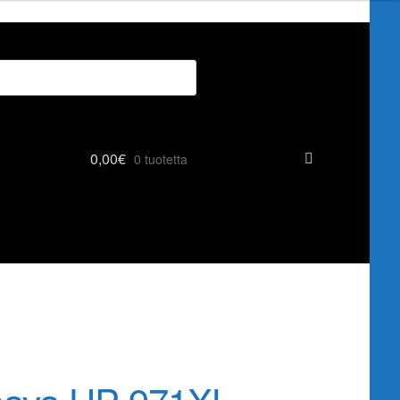
0,00
€
0 tuotetta