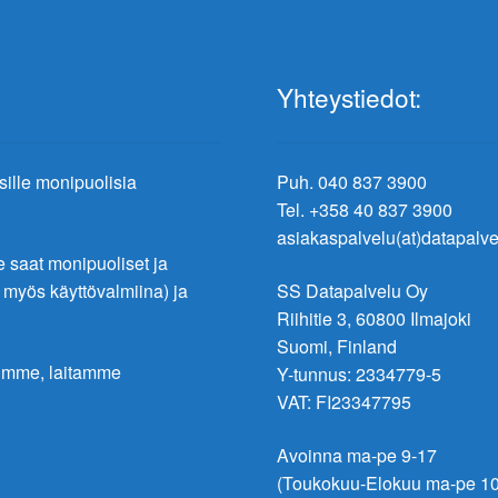
Yhteystiedot:
ksille monipuolisia
Puh. 040 837 3900
Tel. +358 40 837 3900
asiakaspalvelu(at)datapalvel
saat monipuoliset ja
t myös käyttövalmiina) ja
SS Datapalvelu Oy
Riihitie 3, 60800 Ilmajoki
Suomi, Finland
lumme, laitamme
Y-tunnus: 2334779-5
VAT: FI23347795
Avoinna ma-pe 9-17
(Toukokuu-Elokuu ma-pe 10