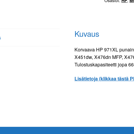
Osastot:
HP
,
M
määrä
Kuvaus
s
Korvaava HP 971XL punainen
X451dw, X476dn MFP, X47
Tulostuskapasiteetti jopa 66
Lisätietoja (klikkaa tästä 