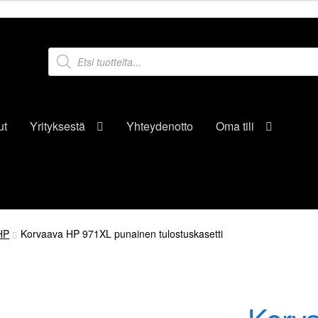
Products
search
ut
Yrityksestä
Yhteydenotto
Oma tili
HP
Korvaava HP 971XL punainen tulostuskasetti