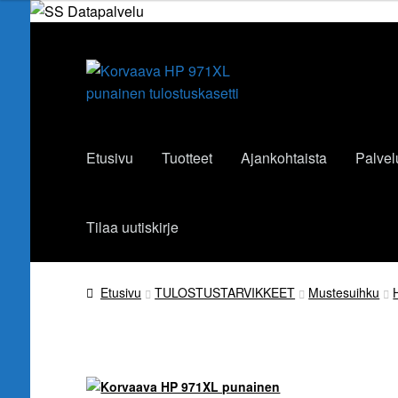
Siirry
Siirry
navigointiin
sisältöön
Etusivu
Tuotteet
Ajankohtaista
Palvel
Tilaa uutiskirje
Etusivu
TULOSTUSTARVIKKEET
Mustesuihku