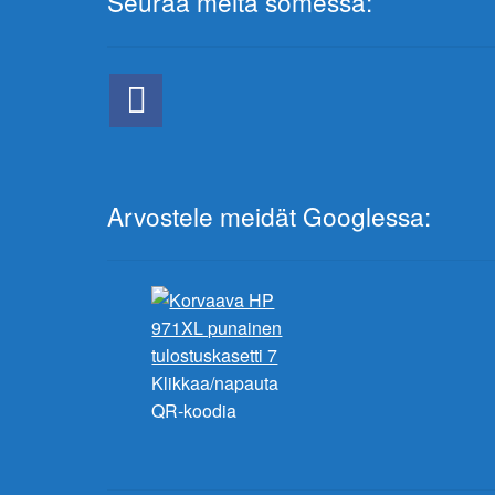
Seuraa meitä somessa:
Arvostele meidät Googlessa:
Klikkaa/napauta
QR-koodia