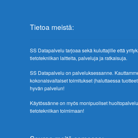
Tietoa meistä:
SS Datapalvelu tarjoaa sekä kuluttajille että yrity
tietotekniikan laitteita, palveluja ja ratkaisuja.
SS Datapalvelu on palveluksessanne. Kauttamme 
kokonaisvaltaiset toimitukset (haluttaessa tuottee
hyvän palvelun!
Käytössänne on myös monipuoliset huoltopalve
tietotekniikan toimimaan!