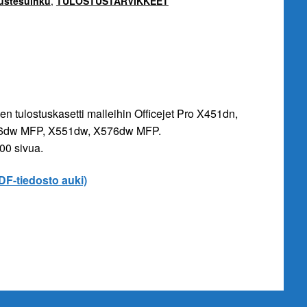
ustesuihku
,
TULOSTUSTARVIKKEET
 tulostuskasetti malleihin Officejet Pro X451dn,
6dw MFP, X551dw, X576dw MFP.
00 sivua.
PDF-tiedosto auki)