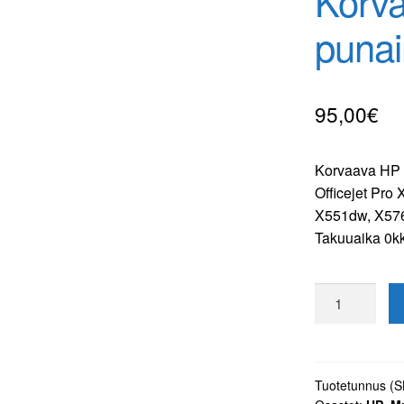
Korv
punai
95,00
€
Korvaava HP 9
Officejet Pr
X551dw, X576d
Takuuaika 0k
Korvaava
HP
971XL
punainen
tulostuskasett
Tuotetunnus (