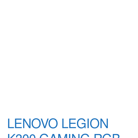
Yrityksestä
Yhteydenotto
Oma tili
Tilaa uutiskirje
LENOVO LEGION
K300 GAMING RGB-