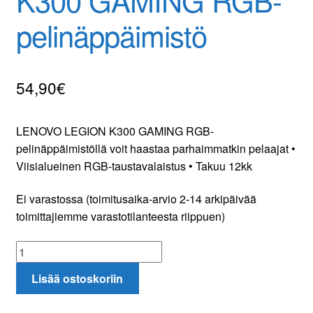
pelinäppäimistö
54,90
€
LENOVO LEGION K300 GAMING RGB-
pelinäppäimistöllä voit haastaa parhaimmatkin pelaajat •
Viisialueinen RGB-taustavalaistus • Takuu 12kk
Ei varastossa (toimitusaika-arvio 2-14 arkipäivää
toimittajiemme varastotilanteesta riippuen)
LENOVO
LEGION
Lisää ostoskoriin
K300
GAMING