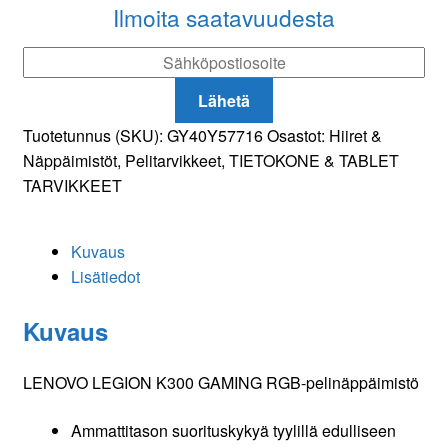
RGB-
Ilmoita saatavuudesta
pelinäppäimistö
määrä
Lähetä
Tuotetunnus (SKU):
GY40Y57716
Osastot:
Hiiret &
Näppäimistöt
,
Pelitarvikkeet
,
TIETOKONE & TABLET
TARVIKKEET
Kuvaus
Lisätiedot
Kuvaus
LENOVO LEGION K300 GAMING RGB-pelinäppäimistö
Ammattitason suorituskykyä tyylillä edulliseen