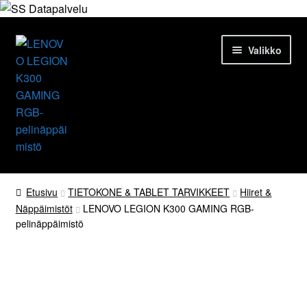
Siirry
Siirry
Valikko
navigointiin
sisältöön
Etusivu
Etusivu
TIETOKONE & TABLET TARVIKKEET
Hiiret &
Näppäimistöt
LENOVO LEGION K300 GAMING RGB-
Tuotteet
pelinäppäimistö
Ajankohtaista
Palvelut