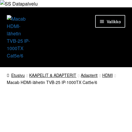
Siirry
Siirry
Valikko
navigointiin
sisältöön
Etusivu
Etusivu
KAAPELIT & ADAPTERIT
Adapterit
HDMI
Macab HDMI-lähetin TVB-25 IP-1000TX Cat5e/6
Tuotteet
Ajankohtaista
Macab HDMI-lähetin
Palvelut
Yrityksestä