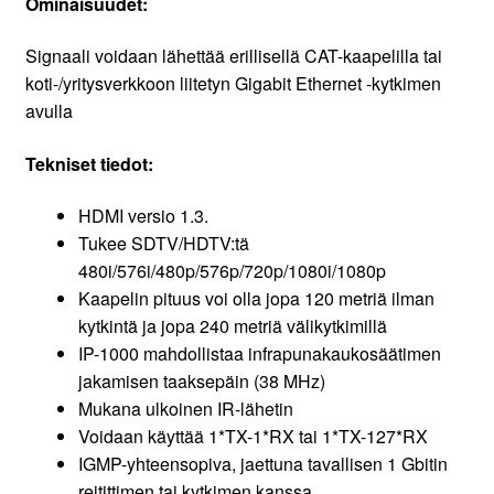
Ominaisuudet:
Signaali voidaan lähettää erillisellä CAT-kaapelilla tai
koti-/yritysverkkoon liitetyn Gigabit Ethernet -kytkimen
avulla
Tekniset tiedot:
HDMI versio 1.3.
Tukee SDTV/HDTV:tä
480i/576i/480p/576p/720p/1080i/1080p
Kaapelin pituus voi olla jopa 120 metriä ilman
kytkintä ja jopa 240 metriä välikytkimillä
IP-1000 mahdollistaa infrapunakaukosäätimen
jakamisen taaksepäin (38 MHz)
Mukana ulkoinen IR-lähetin
Voidaan käyttää 1*TX-1*RX tai 1*TX-127*RX
IGMP-yhteensopiva, jaettuna tavallisen 1 Gbitin
reitittimen tai kytkimen kanssa