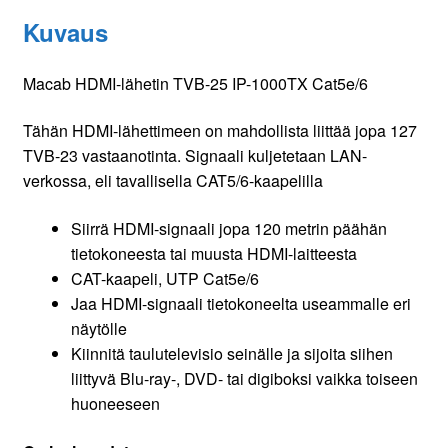
Kuvaus
Macab HDMI-lähetin TVB-25 IP-1000TX Cat5e/6
Tähän HDMI-lähettimeen on mahdollista liittää jopa 127
TVB-23 vastaanotinta. Signaali kuljetetaan LAN-
verkossa, eli tavallisella CAT5/6-kaapelilla
Siirrä HDMI-signaali jopa 120 metrin päähän
tietokoneesta tai muusta HDMI-laitteesta
CAT-kaapeli, UTP Cat5e/6
Jaa HDMI-signaali tietokoneelta useammalle eri
näytölle
Kiinnitä taulutelevisio seinälle ja sijoita siihen
liittyvä Blu-ray-, DVD- tai digiboksi vaikka toiseen
huoneeseen