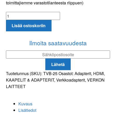
toimittajiemme varastotilanteesta riippuen)
Macab
HDMI-
Lisää ostoskoriin
lähetin
TVB-
25
Ilmoita saatavuudesta
IP-
1000TX
Cat5e/6
Lähetä
määrä
Tuotetunnus (SKU):
TVB-25
Osastot:
Adapterit
,
HDMI
,
KAAPELIT & ADAPTERIT
,
Verkkoadapterit
,
VERKON
LAITTEET
Kuvaus
Lisätiedot