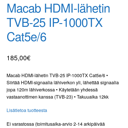
Macab HDMI-lähetin
Yhteydenotto
TVB-25 IP-1000TX
Oma tili
Cat5e/6
Tilaa uutiskirje
185,00
€
Macab HDMI-lähetin TVB-25 IP-1000TX Cat5e/6 •
Siirtää HDMI-signaalia lähiverkon yli, lähettää signaalia
jopa 120m lähiverkossa • Käytetään yhdessä
vastaanottimen kanssa (TVB-23) • Takuuaika 12kk
Lisätietoa tuotteesta
Ei varastossa (toimitusaika-arvio 2-14 arkipäivää