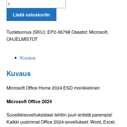
Microsoft
Office
Lisää ostoskoriin
Home
2024
ESD
Tuotetunnus (SKU):
EP2-06798
Osastot:
Microsoft
,
monikielinen
OHJELMISTOT
määrä
Kuvaus
Kuvaus
Microsoft Office Home 2024 ESD monikielinen
Microsoft Office 2024
Suosikkisovelluksistasi tehtiin juuri entistä parempia!
Kaikki uusimmat Office 2024-sovellukset: Word, Excel,