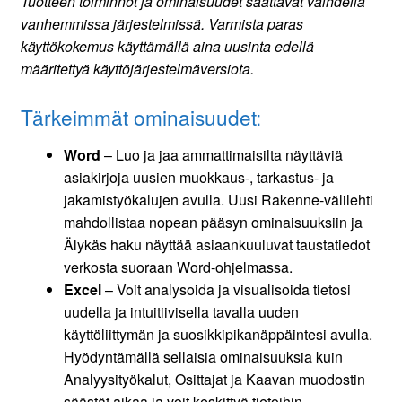
Tuotteen toiminnot ja ominaisuudet saattavat vaihdella
vanhemmissa järjestelmissä. Varmista paras
käyttökokemus käyttämällä aina uusinta edellä
määritettyä käyttöjärjestelmäversiota.
Tärkeimmät ominaisuudet:
Word
– Luo ja jaa ammattimaisilta näyttäviä
asiakirjoja uusien muokkaus-, tarkastus- ja
jakamistyökalujen avulla. Uusi Rakenne-välilehti
mahdollistaa nopean pääsyn ominaisuuksiin ja
Älykäs haku näyttää asiaankuuluvat taustatiedot
verkosta suoraan Word-ohjelmassa.
Excel
– Voit analysoida ja visualisoida tietosi
uudella ja intuitiivisella tavalla uuden
käyttöliittymän ja suosikkipikanäppäintesi avulla.
Hyödyntämällä sellaisia ominaisuuksia kuin
Analyysityökalut, Osittajat ja Kaavan muodostin
säästät aikaa ja voit keskittyä tietoihin.