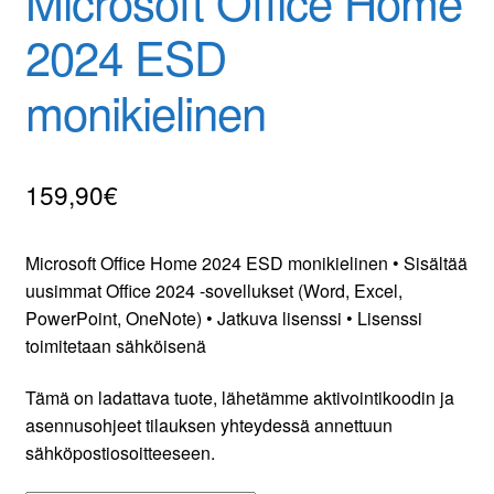
Microsoft Office Home
2024 ESD
Yhteydenotto
monikielinen
Oma tili
Tilaa uutiskirje
159,90
€
Microsoft Office Home 2024 ESD monikielinen • Sisältää
uusimmat Office 2024 -sovellukset (Word, Excel,
PowerPoint, OneNote) • Jatkuva lisenssi • Lisenssi
toimitetaan sähköisenä
Tämä on ladattava tuote, lähetämme aktivointikoodin ja
asennusohjeet tilauksen yhteydessä annettuun
sähköpostiosoitteeseen.