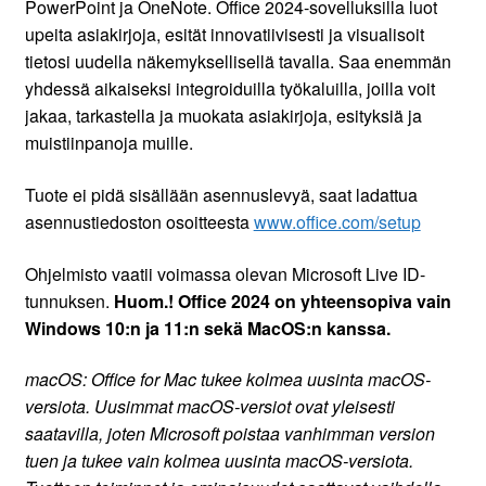
PowerPoint ja OneNote. Office 2024-sovelluksilla luot
upeita asiakirjoja, esität innovatiivisesti ja visualisoit
tietosi uudella näkemyksellisellä tavalla. Saa enemmän
yhdessä aikaiseksi integroiduilla työkaluilla, joilla voit
jakaa, tarkastella ja muokata asiakirjoja, esityksiä ja
muistiinpanoja muille.
Tuote ei pidä sisällään asennuslevyä, saat ladattua
asennustiedoston osoitteesta
www.office.com/setup
Ohjelmisto vaatii voimassa olevan Microsoft Live ID-
tunnuksen.
Huom.! Office 2024 on yhteensopiva vain
Windows 10:n ja 11:n sekä MacOS:n kanssa.
macOS: Office for Mac tukee kolmea uusinta macOS-
versiota. Uusimmat macOS-versiot ovat yleisesti
saatavilla, joten Microsoft poistaa vanhimman version
tuen ja tukee vain kolmea uusinta macOS-versiota.