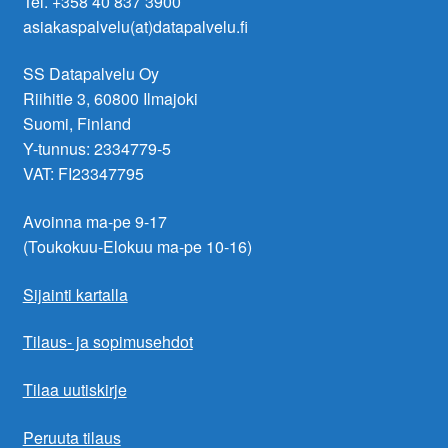
Tel. +358 40 837 3900
asiakaspalvelu(at)datapalvelu.fi
SS Datapalvelu Oy
Riihitie 3, 60800 Ilmajoki
Suomi, Finland
Y-tunnus: 2334779-5
VAT: FI23347795
Avoinna ma-pe 9-17
(Toukokuu-Elokuu ma-pe 10-16)
Sijainti kartalla
Tilaus- ja sopimusehdot
Tilaa uutiskirje
Peruuta tilaus