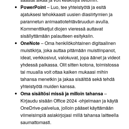
PowerPoint
– Luo, tee yhteistyötä ja esitä
ajatuksesi tehokkaasti uusien diasiirtymien ja
parannetun animaatiotehtäväruudun avulla.
Kommenttiketjut diojen vieressä auttavat
sisällyttämään palautteen esityksiin.
OneNote
– Oma henkilökohtainen digitaalinen
muistikirja, joka auttaa pitämään muistiinpanot,
ideat, verkkosivut, valokuvat, jopa äänet ja videot
yhdessä paikassa. Olit sitten kotona, toimistossa
tai muualla voit ottaa kaiken mukaasi mihin
tahansa menetkin ja jakaa sisältöä sekä tehdä
yhteistyötä muiden kanssa.
Oma sisältösi missä ja milloin tahansa
–
Kirjaudu sisään Office 2024 -ohjelmaan ja käytä
OneDrive-palvelua, jolloin pääset käyttämään
viimeisimpiä asiakirjojasi millä tahansa laitteella
saumattomasti.