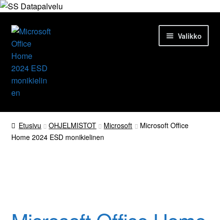
Siirry
Siirry
Valikko
navigointiin
sisältöön
Etusivu
Etusivu
OHJELMISTOT
Microsoft
Microsoft Office
Home 2024 ESD monikielinen
Tuotteet
Ajankohtaista
Office työkaluohjelmisto
Palvelut
Yrityksestä