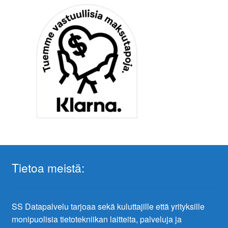
Tietoa meistä:
SS Datapalvelu tarjoaa sekä kuluttajille että yrityksille
monipuolisia tietotekniikan laitteita, palveluja ja