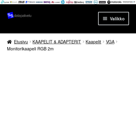
Siirry
Siirry
Valikko
navigointiin
sisältöön
Etusivu
Etusivu
KAAPELIT & ADAPTERIT
Kaapelit
VGA
Monitorikaapeli RGB 2m
Tuotteet
Ajankohtaista
Palvelut
Yrityksestä
Yhteydenotto
Oma tili