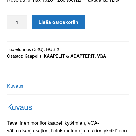
Monitorikaapeli
Lisää ostoskoriin
RGB
2m
määrä
Tuotetunnus (SKU):
RGB-2
Osastot:
Kaapelit
,
KAAPELIT & ADAPTERIT
,
VGA
Kuvaus
Kuvaus
Tavallinen monitorikaapeli kytkimien, VGA-
välimatkanjatkajien, tietokoneiden ja muiden yksiköiden