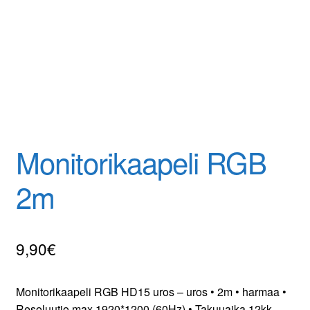
Tilaa uutiskirje
Monitorikaapeli RGB
2m
9,90
€
Monitorikaapeli RGB HD15 uros – uros • 2m • harmaa •
Resoluutio max 1920*1200 (60Hz) • Takuuaika 12kk