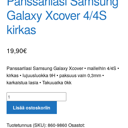
Panssarilasi Samsung
Galaxy Xcover 4/4S
Yhteydenotto
kirkas
Oma tili
Tilaa uutiskirje
19,90
€
Panssarilasi Samsung Galaxy Xcover • malleihin 4/4S •
kirkas • lujuusluokka 9H • paksuus vain 0,3mm •
karkaistua lasia • Takuuaika 0kk
Panssarilasi
Samsung
Lisää ostoskoriin
Galaxy
Xcover
4/4S
Tuotetunnus (SKU):
860-9860
Osastot: