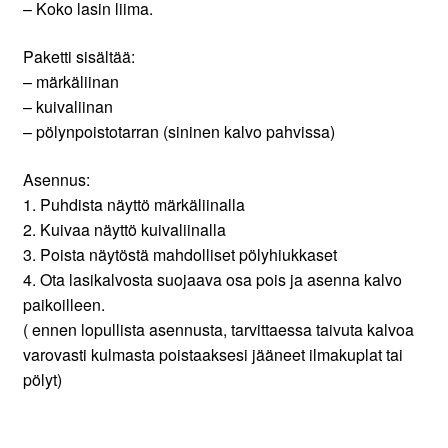
– Koko lasin liima.
Paketti sisältää:
– märkäliinan
– kuivaliinan
– pölynpoistotarran (sininen kalvo pahvissa)
Asennus:
1. Puhdista näyttö märkäliinalla
2. Kuivaa näyttö kuivaliinalla
3. Poista näytöstä mahdolliset pölyhiukkaset
4. Ota lasikalvosta suojaava osa pois ja asenna kalvo
paikoilleen.
( ennen lopullista asennusta, tarvittaessa taivuta kalvoa
varovasti kulmasta poistaaksesi jääneet ilmakuplat tai
pölyt)