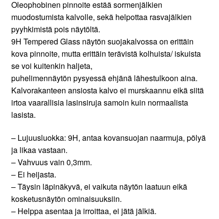
Oleophobinen pinnoite estää sormenjälkien
muodostumista kalvolle, sekä helpottaa rasvajälkien
pyyhkimistä pois näytöltä.
9H Tempered Glass näytön suojakalvossa on erittäin
kova pinnoite, mutta erittäin terävistä kolhuista/ iskuista
se voi kuitenkin haljeta,
puhelimennäytön pysyessä ehjänä lähestulkoon aina.
Kalvorakanteen ansiosta kalvo ei murskaannu eikä siitä
irtoa vaarallisia lasinsiruja samoin kuin normaalista
lasista.
– Lujuusluokka: 9H, antaa kovansuojan naarmuja, pölyä
ja likaa vastaan.
– Vahvuus vain 0,3mm.
– Ei heijasta.
– Täysin läpinäkyvä, ei vaikuta näytön laatuun eikä
kosketusnäytön ominaisuuksiin.
– Helppa asentaa ja irroittaa, ei jätä jälkiä.