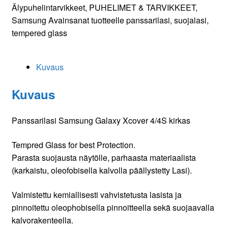
kirkas
Älypuhelintarvikkeet
,
PUHELIMET & TARVIKKEET
,
määrä
Samsung
Avainsanat tuotteelle
panssarilasi
,
suojalasi
,
tempered glass
Kuvaus
Kuvaus
Panssarilasi Samsung Galaxy Xcover 4/4S kirkas
Tempred Glass for best Protection.
Parasta suojausta näytölle, parhaasta materiaalista
(karkaistu, oleofobisella kalvolla päällystetty Lasi).
Valmistettu kemiallisesti vahvistetusta lasista ja
pinnoitettu oleophobisella pinnoitteella sekä suojaavalla
kalvorakenteella.