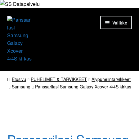
Siirry
Siirry
Valikko
navigointiin
sisältöön
Etusivu
Etusivu
PUHELIMET & TARVIKKEET
Älypuhelintarvikkeet
Samsung
Panssarilasi Samsung Galaxy Xcover 4/4S kirkas
Tuotteet
Ajankohtaista
Palvelut
Yrityksestä