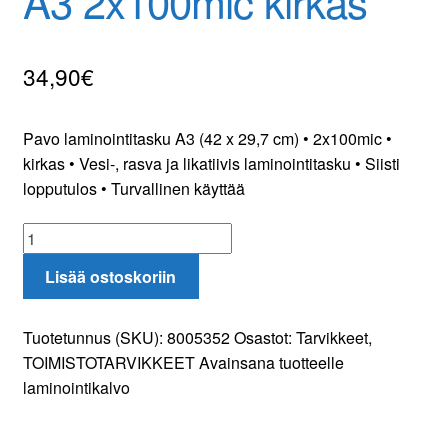
A3 2x100mic kirkas
Yhteydenotto
34,90
€
Oma tili
Tilaa uutiskirje
Pavo laminointitasku A3 (42 x 29,7 cm) • 2x100mic •
kirkas • Vesi-, rasva ja likatiivis laminointitasku • Siisti
lopputulos • Turvallinen käyttää
Pavo
laminointitasku
Lisää ostoskoriin
A3
2x100mic
kirkas
Tuotetunnus (SKU):
8005352
Osastot:
Tarvikkeet
,
määrä
TOIMISTOTARVIKKEET
Avainsana tuotteelle
laminointikalvo