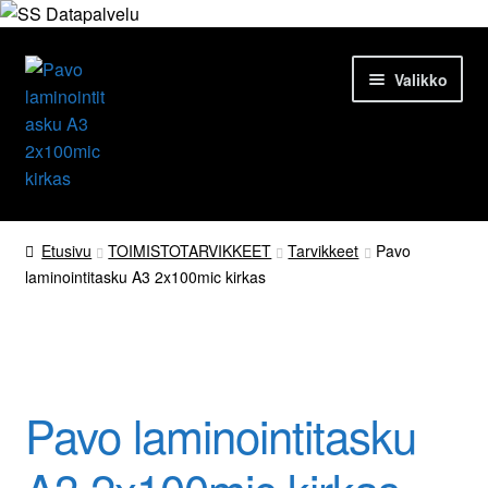
Siirry
Siirry
Valikko
navigointiin
sisältöön
Etusivu
Etusivu
TOIMISTOTARVIKKEET
Tarvikkeet
Pavo
laminointitasku A3 2x100mic kirkas
Tuotteet
Ajankohtaista
Palvelut
Pavo laminointitasku
Yrityksestä