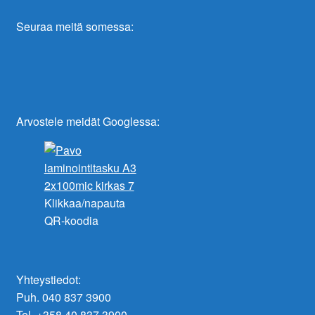
Seuraa meitä somessa:
Arvostele meidät Googlessa:
Klikkaa/napauta
QR-koodia
Yhteystiedot:
Puh. 040 837 3900
Tel. +358 40 837 3900