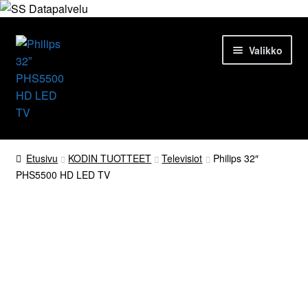
Siirry
Siirry
Valikko
navigointiin
sisältöön
Etusivu
Etusivu
KODIN TUOTTEET
Televisiot
Philips 32″
PHS5500 HD LED TV
Tuotteet
Ajankohtaista
Palvelut
Yrityksestä