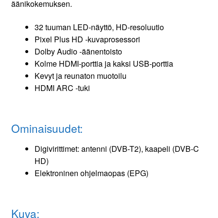
äänikokemuksen.
32 tuuman LED-näyttö, HD-resoluutio
Pixel Plus HD -kuvaprosessori
Dolby Audio -äänentoisto
Kolme HDMI-porttia ja kaksi USB-porttia
Kevyt ja reunaton muotoilu
HDMI ARC -tuki
Ominaisuudet:
Digivirittimet: antenni (DVB-T2), kaapeli (DVB-C
HD)
Elektroninen ohjelmaopas (EPG)
Kuva: