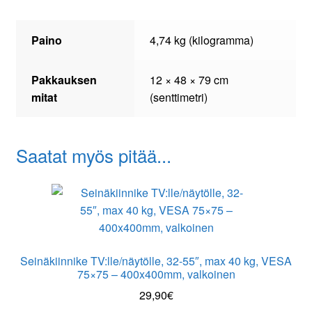
Paino
4,74 kg (kilogramma)
Pakkauksen
12 × 48 × 79 cm
mitat
(senttimetri)
Saatat myös pitää...
Seinäkiinnike TV:lle/näytölle, 32-55″, max 40 kg, VESA
75×75 – 400x400mm, valkoinen
29,90
€