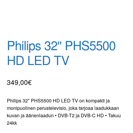
Yhteydenotto
Oma tili
Tilaa uutiskirje
Philips 32″ PHS5500
HD LED TV
349,00
€
Philips 32″ PHS5500 HD LED TV on kompakti ja
monipuolinen perustelevisio, joka tarjoaa laadukkaan
kuvan ja äänenlaadun • DVB-T2 ja DVB-C HD • Takuu
24kk