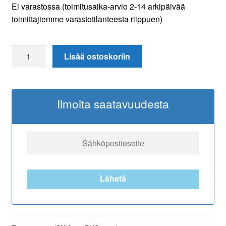
Ei varastossa (toimitusaika-arvio 2-14 arkipäivää
toimittajiemme varastotilanteesta riippuen)
Philips
Lisää ostoskoriin
32"
PHS5500
HD
Ilmoita saatavuudesta
LED
TV
määrä
Lähetä