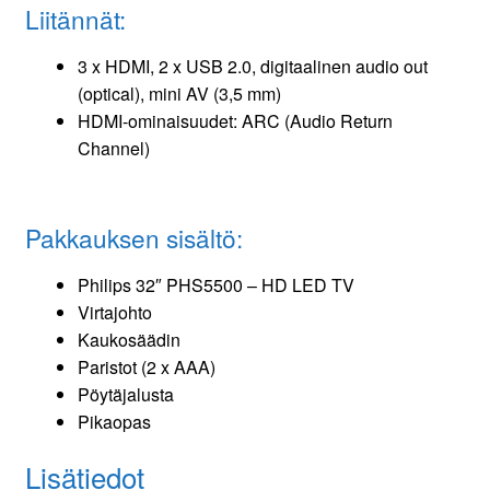
Liitännät:
3 x HDMI, 2 x USB 2.0, digitaalinen audio out
(optical), mini AV (3,5 mm)
HDMI-ominaisuudet: ARC (Audio Return
Channel)
Pakkauksen sisältö:
Philips 32″ PHS5500 – HD LED TV
Virtajohto
Kaukosäädin
Paristot (2 x AAA)
Pöytäjalusta
Pikaopas
Lisätiedot