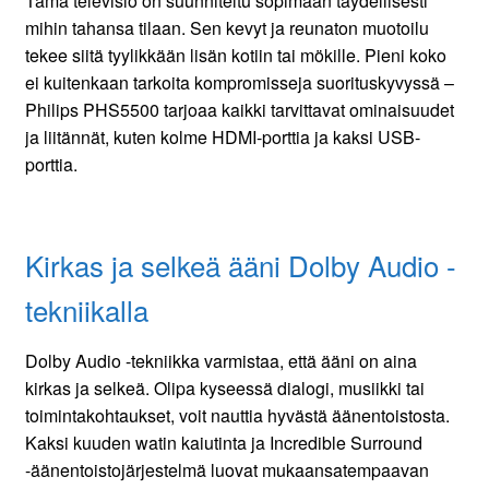
Tämä televisio on suunniteltu sopimaan täydellisesti
mihin tahansa tilaan. Sen kevyt ja reunaton muotoilu
tekee siitä tyylikkään lisän kotiin tai mökille. Pieni koko
ei kuitenkaan tarkoita kompromisseja suorituskyvyssä –
Philips PHS5500 tarjoaa kaikki tarvittavat ominaisuudet
ja liitännät, kuten kolme HDMI-porttia ja kaksi USB-
porttia.
Kirkas ja selkeä ääni Dolby Audio -
tekniikalla
Dolby Audio -tekniikka varmistaa, että ääni on aina
kirkas ja selkeä. Olipa kyseessä dialogi, musiikki tai
toimintakohtaukset, voit nauttia hyvästä äänentoistosta.
Kaksi kuuden watin kaiutinta ja Incredible Surround
-äänentoistojärjestelmä luovat mukaansatempaavan