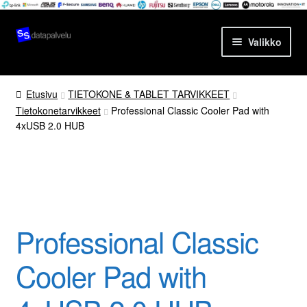
Siirry
Siirry
Valikko
navigointiin
sisältöön
Etusivu
Etusivu
TIETOKONE & TABLET TARVIKKEET
Tietokonetarvikkeet
Professional Classic Cooler Pad with
Tuotteet
4xUSB 2.0 HUB
Ajankohtaista
Palvelut
Yrityksestä
Professional Classic
Yhteydenotto
Cooler Pad with
Oma tili