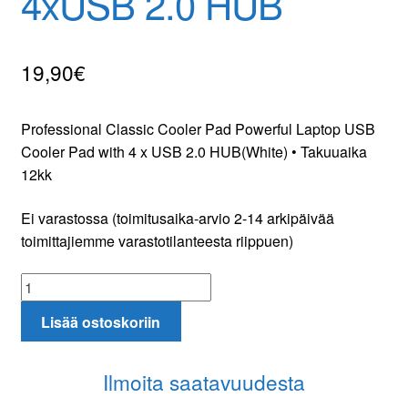
4xUSB 2.0 HUB
Tilaa uutiskirje
19,90
€
Professional Classic Cooler Pad Powerful Laptop USB
Cooler Pad with 4 x USB 2.0 HUB(White) • Takuuaika
12kk
Ei varastossa (toimitusaika-arvio 2-14 arkipäivää
toimittajiemme varastotilanteesta riippuen)
Professional
Classic
Lisää ostoskoriin
Cooler
Pad
with
Ilmoita saatavuudesta
4xUSB