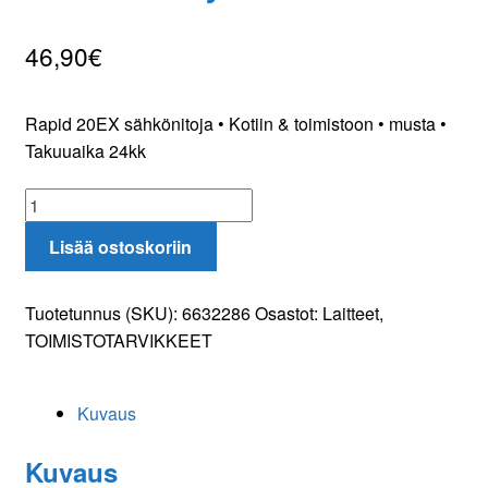
46,90
€
Oma tili
Tilaa uutiskirje
Rapid 20EX sähkönitoja • Kotiin & toimistoon • musta •
Takuuaika 24kk
Rapid
20EX
Lisää ostoskoriin
sähkönitoja
määrä
Tuotetunnus (SKU):
6632286
Osastot:
Laitteet
,
TOIMISTOTARVIKKEET
Kuvaus
Kuvaus