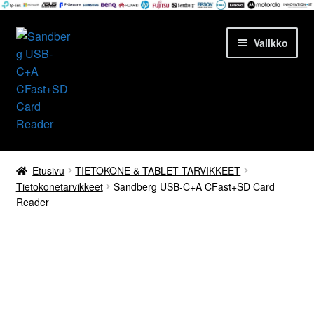
Siirry
Siirry
Valikko
navigointiin
sisältöön
Etusivu
Etusivu
TIETOKONE & TABLET TARVIKKEET
Tietokonetarvikkeet
Sandberg USB-C+A CFast+SD Card
Tuotteet
Reader
Ajankohtaista
Palvelut
Yrityksestä