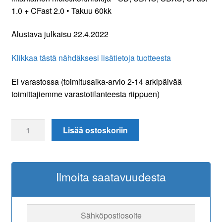
1.0 + CFast 2.0 • Takuu 60kk
Alustava julkaisu 22.4.2022
Klikkaa tästä nähdäksesi lisätietoja tuotteesta
Ei varastossa (toimitusaika-arvio 2-14 arkipäivää
toimittajiemme varastotilanteesta riippuen)
Sandberg
Lisää ostoskoriin
USB-
C+A
CFast+SD
Ilmoita saatavuudesta
Card
Reader
määrä