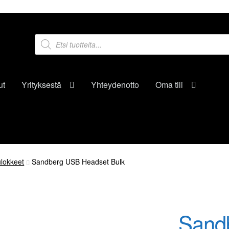
Products
search
ut
Yrityksestä
Yhteydenotto
Oma tili
lokkeet
Sandberg USB Headset Bulk
Sand