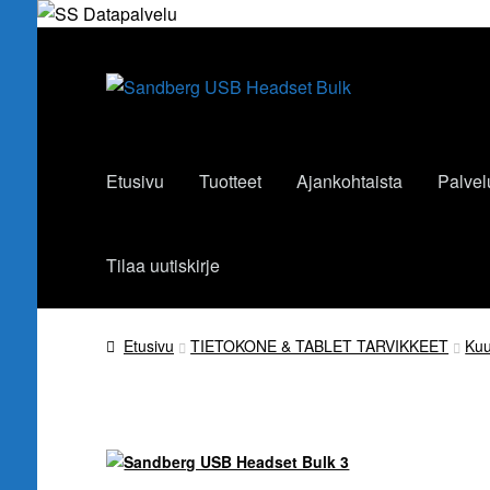
Siirry
Siirry
navigointiin
sisältöön
Etusivu
Tuotteet
Ajankohtaista
Palvel
Tilaa uutiskirje
Etusivu
TIETOKONE & TABLET TARVIKKEET
Kuu