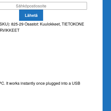
Lähetä
(SKU):
825-29
Osastot:
Kuulokkeet
,
TIETOKONE
ARVIKKEET
PC. It works instantly once plugged into a USB