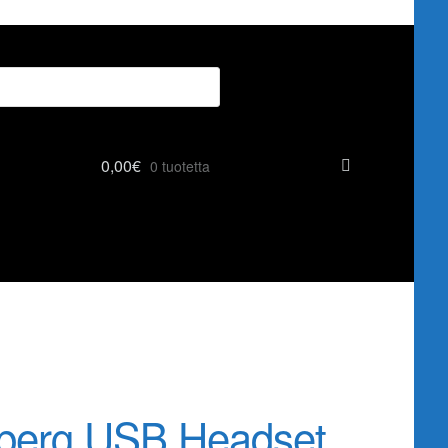
0,00
€
0 tuotetta
berg USB Headset