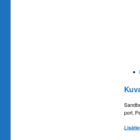
Kuv
Sandber
port. P
Lisätie