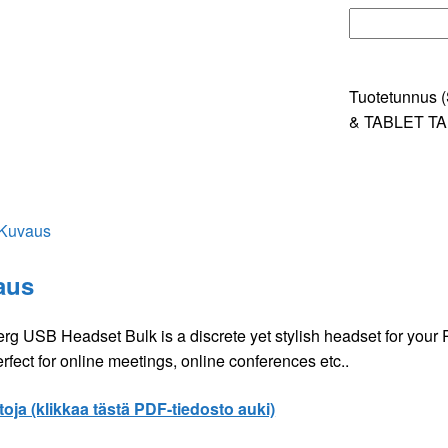
Tuotetunnus 
& TABLET T
Kuvaus
aus
g USB Headset Bulk is a discrete yet stylish headset for your 
erfect for online meetings, online conferences etc..
toja (klikkaa tästä PDF-tiedosto auki)