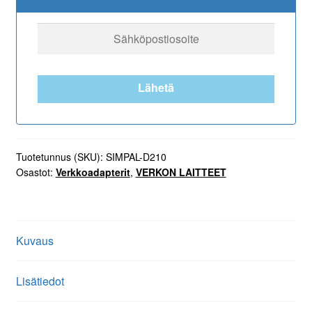
16A
3500W
määrä
Lähetä
Tuotetunnus (SKU):
SIMPAL-D210
Osastot:
Verkkoadapterit
,
VERKON LAITTEET
Kuvaus
Lisätiedot