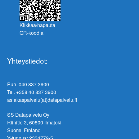
Klikkaa/napauta
QR-koodia
Yhteystiedot:
Puh. 040 837 3900
Tel. +358 40 837 3900
asiakaspalvelu(at)datapalvelu.fi
SS Datapalvelu Oy
Riihitie 3, 60800 Ilmajoki
Suomi, Finland
Y-tunnus: 2334779-5