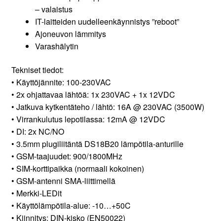
– valaistus
IT-laitteiden uudelleenkäynnistys ”reboot”
Ajoneuvon lämmitys
Varashälytin
Tekniset tiedot:
• Käyttöjännite: 100-230VAC
• 2x ohjattavaa lähtöä: 1x 230VAC + 1x 12VDC
• Jatkuva kytkentäteho / lähtö: 16A @ 230VAC (3500W)
• Virrankulutus lepotilassa: 12mA @ 12VDC
• DI: 2x NC/NO
• 3.5mm plugiliitäntä DS18B20 lämpötila-anturille
• GSM-taajuudet: 900/1800MHz
• SIM-korttipaikka (normaali kokoinen)
• GSM-antenni SMA-liittimellä
• Merkki-LEDit
• Käyttölämpötila-alue: -10…+50C
• Kiinnitys: DIN-kisko (EN50022)