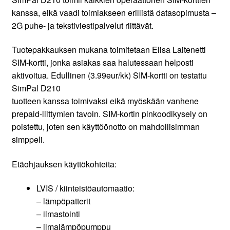
kanssa, eikä vaadi toimiakseen erillistä datasopimusta –
2G puhe- ja tekstiviestipalvelut riittävät.
Tuotepakkauksen mukana toimitetaan Elisa Laitenetti
SIM-kortti, jonka asiakas saa halutessaan helposti
aktivoitua. Edullinen (3.99eur/kk) SIM-kortti on testattu
SimPal D210
tuotteen kanssa toimivaksi eikä myöskään vanhene
prepaid-liittymien tavoin. SIM-kortin pinkoodikysely on
poistettu, joten sen käyttöönotto on mahdollisimman
simppeli.
Etäohjauksen käyttökohteita:
LVIS / kiinteistöautomaatio:
– lämpöpatterit
– ilmastointi
– ilmalämpöpumppu