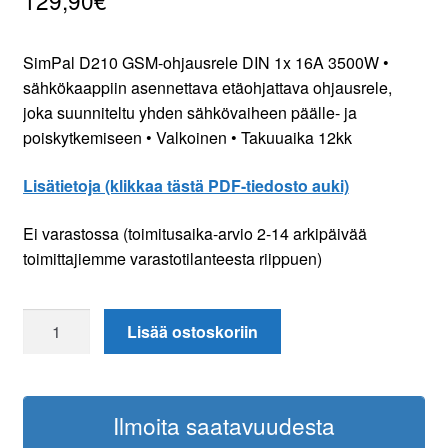
129,90
€
SimPal D210 GSM-ohjausrele DIN 1x 16A 3500W •
sähkökaappiin asennettava etäohjattava ohjausrele,
joka suunniteltu yhden sähkövaiheen päälle- ja
poiskytkemiseen • Valkoinen • Takuuaika 12kk
Lisätietoja (klikkaa tästä PDF-tiedosto auki)
Ei varastossa (toimitusaika-arvio 2-14 arkipäivää
toimittajiemme varastotilanteesta riippuen)
SimPal
Lisää ostoskoriin
D210
GSM-
ohjausrele
Ilmoita saatavuudesta
DIN
1x