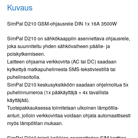
Kuvaus
SimPal D210 GSM-ohjausrele DIN 1x 16A 3500W
SimPal D210 on sähkökaappiin asennettava ohjausrele,
joka suunniteltu yhden sähkövaiheen päälle- ja
poiskytkemiseen.
Laitteen ohjaama verkkovirta (AC tai DC) saadaan
kytkettyä matkapuhelimesta SMS-tekstiviestillä tai
puhelinsoitolla.
SimPal D210 keskusyksikköön saadaan ohjelmoitua 5x
puhelinnumeroa (1x pääkäyttäjä + 4x tavallista
käyttäjää).
Tuotepakkauksessa toimitetaan ulkoinen lämpötila-
anturi, jolloin verkkovirtaa voidaan ohjata automaattisesti
myös lämpötilan mukaan.
SimPal D210 toimii kaikkien operaattorien SIM-korttien