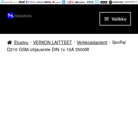
Siirry
Siirry
Valikko
navigointiin
sisältöön
Etusivu
Etusivu
VERKON LAITTEET
Verkkoadapterit
SimPal
D210 GSM-ohjausrele DIN 1x 16A 3500W
Tuotteet
Ajankohtaista
Palvelut
Yrityksestä
Yhteydenotto
Oma tili